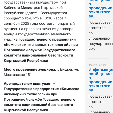
государственным имуществом при
о
Кабинете Министров Кыргызской
проведении
открытого
Республики (далее - Госимущество)
ау...
сообщает о том, что в 10:30 часов 4
Государствен
сентября 2025 года состоится открытый
агентство
аукцион на право заключения договора
по
аренды государственного земельного
управлению
участка
государственного предприятия
государстве
«Комплекс инженерных технологий» при
иму...
Пограничной службе Государственного
комитета национальной безопасности
Кыргызской Республики
15-07-2025
Место проведение аукциона:
г. Бишкек ул.
Информаци
сообщение
Московская 151
о
проведении
Арендодателем выступает
–
открытого
Государственное предприятие «Комплекс
ау...
инженерных технологий» при
Государствен
Пограничной службе Государственного
агентство
комитета национальной безопасности
по
Кыргызской Республики
управлению