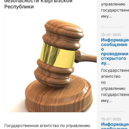
безопасности Кыргызской
управлению
Республики
государстве
иму...
15-07-2025
Информаци
сообщение
о
проведении
открытого
ау...
Государствен
агентство
по
управлению
государстве
иму...
15-07-2025
Информаци
Государственное агентство по управлению
сообщение