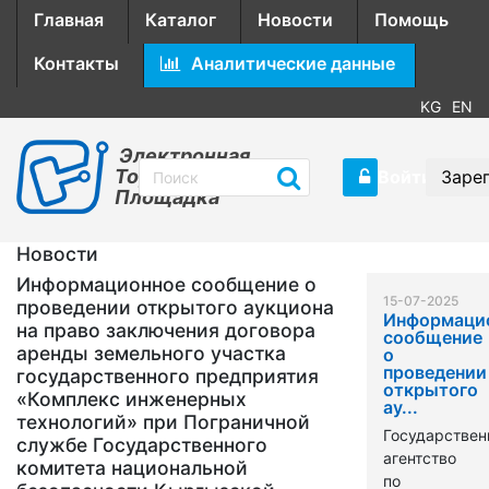
Главная
Каталог
Новости
Помощь
Контакты
Аналитические данные
KG
EN
Электронная
Торговая
Войти
Заре
Площадка
Новости
Информационное сообщение о
15-07-2025
проведении открытого аукциона
Информаци
на право заключения договора
сообщение
аренды земельного участка
о
проведении
государственного предприятия
открытого
«Комплекс инженерных
ау...
технологий» при Пограничной
Государствен
службе Государственного
агентство
комитета национальной
по