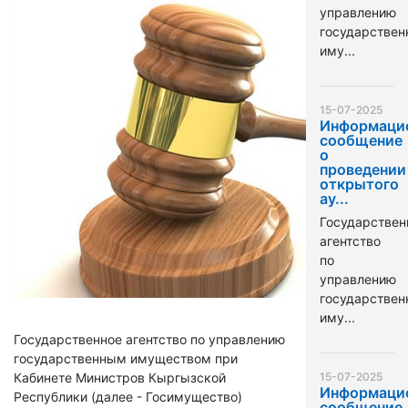
управлению
государстве
иму...
15-07-2025
Информаци
сообщение
о
проведении
открытого
ау...
Государствен
агентство
по
управлению
государстве
иму...
Государственное агентство по управлению
государственным имуществом при
Кабинете Министров Кыргызской
15-07-2025
Информаци
Республики (далее - Госимущество)
сообщение