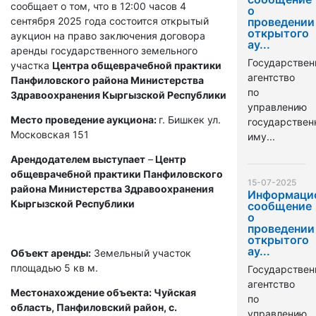
сообщает о том, что в 12:00 часов 4
о
сентября 2025 года состоится открытый
проведении
открытого
аукцион на право заключения договора
ау...
аренды государственного земельного
Государствен
участка
Центра общеврачебной практики
агентство
Панфиловского района Министерства
по
Здравоохранения Кыргызской Республики
управлению
Место проведение аукциона:
г. Бишкек ул.
государстве
Московская 151
иму...
Арендодателем выступает
–
Центр
общеврачебной практики Панфиловского
15-07-2025
района Министерства Здравоохранения
Информаци
Кыргызской Республики
сообщение
о
проведении
открытого
ау...
Объект аренды:
Земельный участок
площадью 5 кв м.
Государствен
агентство
Местонахождение объекта: Чуйская
по
область, Панфиловский район, с.
управлению