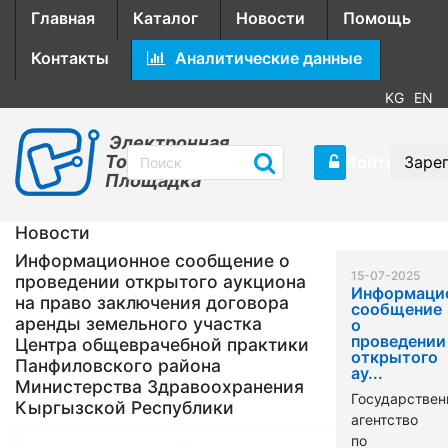
Главная
Каталог
Новости
Помощь
Контакты
Аналитические данные
KG
EN
Электронная
Торговая
Войти
Заре
Площадка
Новости
Информационное сообщение о
15-07-2025
проведении открытого аукциона
Информаци
на право заключения договора
сообщение
аренды земельного участка
о
проведении
Центра общеврачебной практики
открытого
Панфиловского района
ау...
Министерства Здравоохранения
Государствен
Кыргызской Республики
агентство
по