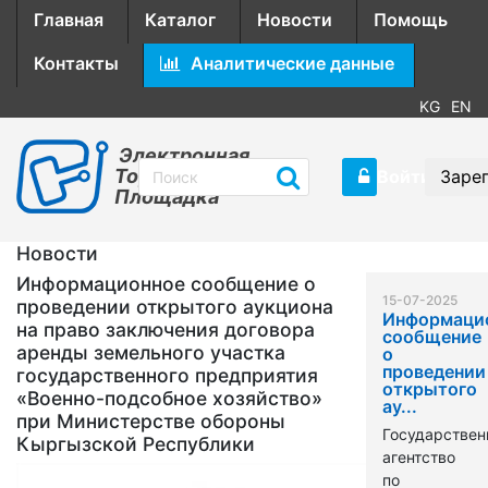
Главная
Каталог
Новости
Помощь
Контакты
Аналитические данные
KG
EN
Электронная
Торговая
Войти
Заре
Площадка
Новости
Информационное сообщение о
15-07-2025
проведении открытого аукциона
Информаци
на право заключения договора
сообщение
аренды земельного участка
о
проведении
государственного предприятия
открытого
«Военно-подсобное хозяйство»
ау...
при Министерстве обороны
Государствен
Кыргызской Республики
агентство
по