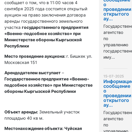
сообщает о том, что в 11:00 часов 4
о
сентября 2025 года состоится открытый
проведении
открытого
аукцион на право заключения договора
ау...
аренды государственного земельного
Государствен
участка
государственного предприятия
агентство
«Военно-подсобное хозяйство» при
по
Министерстве обороны Кыргызской
управлению
Республики
государстве
Место проведение аукциона:
г. Бишкек ул.
иму...
Московская 151
Арендодателем выступает
–
15-07-2025
Государственное предприятие «Военно-
Информаци
подсобное хозяйство» при Министерстве
сообщение
о
обороны Кыргызской Республики
проведении
открытого
ау...
Объект аренды:
Земельный участок
Государствен
площадью 40 кв м.
агентство
по
Местонахождение объекта: Чуйская
управлению