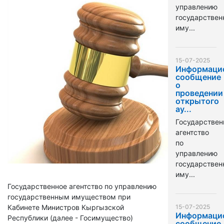
управлению
государстве
иму...
15-07-2025
Информаци
сообщение
о
проведении
открытого
ау...
Государствен
агентство
по
управлению
государстве
иму...
Государственное агентство по управлению
государственным имуществом при
Кабинете Министров Кыргызской
15-07-2025
Информаци
Республики (далее - Госимущество)
сообщение