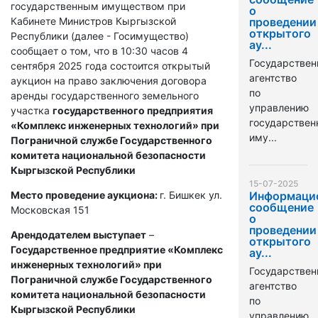
государственным имуществом при
о
Кабинете Министров Кыргызской
проведении
открытого
Республики (далее - Госимущество)
ау...
сообщает о том, что в 10:30 часов 4
Государствен
сентября 2025 года состоится открытый
агентство
аукцион на право заключения договора
по
аренды государственного земельного
управлению
участка
государственного предприятия
государстве
«Комплекс инженерных технологий» при
иму...
Пограничной службе Государственного
комитета национальной безопасности
Кыргызской Республики
15-07-2025
Место проведение аукциона:
г. Бишкек ул.
Информаци
сообщение
Московская 151
о
проведении
Арендодателем выступает
–
открытого
Государственное предприятие «Комплекс
ау...
инженерных технологий» при
Государствен
Пограничной службе Государственного
агентство
комитета национальной безопасности
по
Кыргызской Республики
управлению