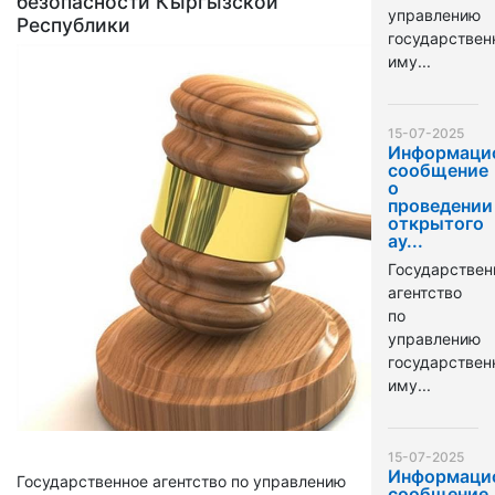
безопасности Кыргызской
управлению
Республики
государстве
иму...
15-07-2025
Информаци
сообщение
о
проведении
открытого
ау...
Государствен
агентство
по
управлению
государстве
иму...
15-07-2025
Информаци
Государственное агентство по управлению
сообщение