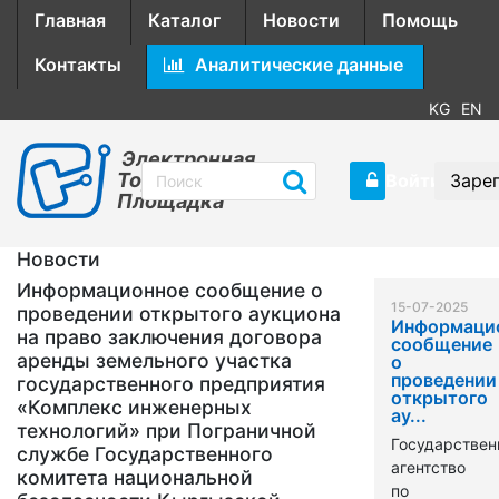
Главная
Каталог
Новости
Помощь
Контакты
Аналитические данные
KG
EN
Электронная
Торговая
Войти
Заре
Площадка
Новости
Информационное сообщение о
15-07-2025
проведении открытого аукциона
Информаци
на право заключения договора
сообщение
аренды земельного участка
о
проведении
государственного предприятия
открытого
«Комплекс инженерных
ау...
технологий» при Пограничной
Государствен
службе Государственного
агентство
комитета национальной
по