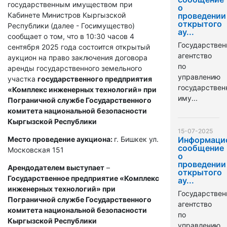
государственным имуществом при
о
Кабинете Министров Кыргызской
проведении
открытого
Республики (далее - Госимущество)
ау...
сообщает о том, что в 10:30 часов 4
Государствен
сентября 2025 года состоится открытый
агентство
аукцион на право заключения договора
по
аренды государственного земельного
управлению
участка
государственного предприятия
государстве
«Комплекс инженерных технологий» при
иму...
Пограничной службе Государственного
комитета национальной безопасности
Кыргызской Республики
15-07-2025
Место проведение аукциона:
г. Бишкек ул.
Информаци
сообщение
Московская 151
о
проведении
Арендодателем выступает
–
открытого
Государственное предприятие «Комплекс
ау...
инженерных технологий» при
Государствен
Пограничной службе Государственного
агентство
комитета национальной безопасности
по
Кыргызской Республики
управлению