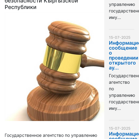
безопасности Кыргызской
управлению
Республики
государстве
иму...
15-07-2025
Информаци
сообщение
о
проведении
открытого
ау...
Государствен
агентство
по
управлению
государстве
иму...
15-07-2025
Информаци
Государственное агентство по управлению
сообщение