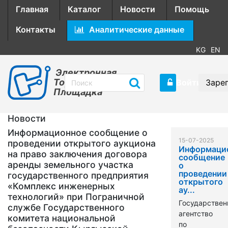
Главная
Каталог
Новости
Помощь
Контакты
Аналитические данные
KG
EN
Электронная
Торговая
Войти
Заре
Площадка
Новости
Информационное сообщение о
15-07-2025
проведении открытого аукциона
Информаци
на право заключения договора
сообщение
аренды земельного участка
о
проведении
государственного предприятия
открытого
«Комплекс инженерных
ау...
технологий» при Пограничной
Государствен
службе Государственного
агентство
комитета национальной
по