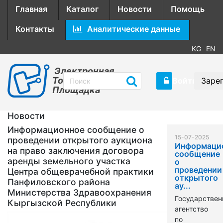
Главная
Каталог
Новости
Помощь
Контакты
Аналитические данные
KG
EN
Электронная
Торговая
Войти
Заре
Площадка
Новости
Информационное сообщение о
15-07-2025
проведении открытого аукциона
Информаци
на право заключения договора
сообщение
аренды земельного участка
о
проведении
Центра общеврачебной практики
открытого
Панфиловского района
ау...
Министерства Здравоохранения
Государствен
Кыргызской Республики
агентство
по