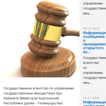
управлению
государстве
иму...
15-07-2025
Информаци
сообщение
о
проведении
открытого
ау...
Государствен
агентство
по
управлению
государстве
иму...
Государственное агентство по управлению
государственным имуществом при
Кабинете Министров Кыргызской
15-07-2025
Информаци
Республики (далее - Госимущество)
сообщение