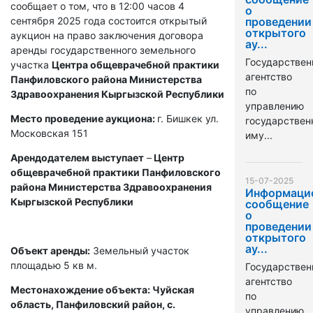
сообщает о том, что в 12:00 часов 4
о
сентября 2025 года состоится открытый
проведении
открытого
аукцион на право заключения договора
ау...
аренды государственного земельного
Государствен
участка
Центра общеврачебной практики
агентство
Панфиловского района Министерства
по
Здравоохранения Кыргызской Республики
управлению
Место проведение аукциона:
г. Бишкек ул.
государстве
Московская 151
иму...
Арендодателем выступает
–
Центр
общеврачебной практики Панфиловского
15-07-2025
района Министерства Здравоохранения
Информаци
Кыргызской Республики
сообщение
о
проведении
открытого
ау...
Объект аренды:
Земельный участок
площадью 5 кв м.
Государствен
агентство
Местонахождение объекта: Чуйская
по
область, Панфиловский район, с.
управлению