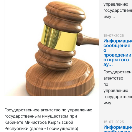
управлению
государстве
иму...
15-07-2025
Информаци
сообщение
о
проведении
открытого
ау...
Государствен
агентство
по
управлению
государстве
иму...
Государственное агентство по управлению
государственным имуществом при
Кабинете Министров Кыргызской
15-07-2025
Информаци
Республики (далее - Госимущество)
сообщение