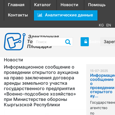
Главная
Каталог
Новости
Помощь
Контакты
Аналитические данные
KG
EN
Электронная
Торговая
Войти
Заре
Площадка
Новости
Информационное сообщение о
15-07-2025
проведении открытого аукциона
Информаци
на право заключения договора
сообщение
аренды земельного участка
о
проведении
государственного предприятия
открытого
«Военно-подсобное хозяйство»
ау...
при Министерстве обороны
Государствен
Кыргызской Республики
агентство
по