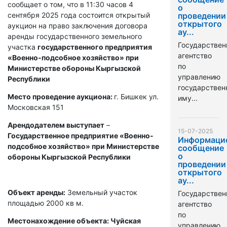
сообщает о том, что в 11:30 часов 4
о
сентября 2025 года состоится открытый
проведении
открытого
аукцион на право заключения договора
ау...
аренды государственного земельного
Государствен
участка
государственного предприятия
агентство
«Военно-подсобное хозяйство» при
по
Министерстве обороны Кыргызской
управлению
Республики
государстве
Место проведение аукциона:
г. Бишкек ул.
иму...
Московская 151
Арендодателем выступает
–
15-07-2025
Государственное предприятие «Военно-
Информаци
подсобное хозяйство» при Министерстве
сообщение
о
обороны Кыргызской Республики
проведении
открытого
ау...
Объект аренды:
Земельный участок
Государствен
площадью 2000 кв м.
агентство
по
Местонахождение объекта: Чуйская
управлению