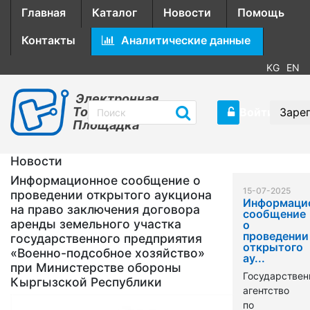
Главная
Каталог
Новости
Помощь
Контакты
Аналитические данные
KG
EN
Электронная
Торговая
Войти
Заре
Площадка
Новости
Информационное сообщение о
15-07-2025
проведении открытого аукциона
Информаци
на право заключения договора
сообщение
аренды земельного участка
о
проведении
государственного предприятия
открытого
«Военно-подсобное хозяйство»
ау...
при Министерстве обороны
Государствен
Кыргызской Республики
агентство
по