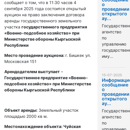
сообщает о том, что в 11:30 часов 4
о
сентября 2025 года состоится открытый
проведении
открытого
аукцион на право заключения договора
ау...
аренды государственного земельного
Государствен
участка
государственного предприятия
агентство
«Военно-подсобное хозяйство» при
по
Министерстве обороны Кыргызской
управлению
Республики
государстве
Место проведение аукциона:
г. Бишкек ул.
иму...
Московская 151
Арендодателем выступает
–
15-07-2025
Государственное предприятие «Военно-
Информаци
подсобное хозяйство» при Министерстве
сообщение
о
обороны Кыргызской Республики
проведении
открытого
ау...
Объект аренды:
Земельный участок
Государствен
площадью 2000 кв м.
агентство
по
Местонахождение объекта: Чуйская
управлению