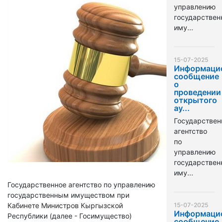
управлению
государстве
иму...
15-07-2025
Информаци
сообщение
о
проведении
открытого
ау...
Государствен
агентство
по
управлению
государстве
иму...
Государственное агентство по управлению
государственным имуществом при
Кабинете Министров Кыргызской
15-07-2025
Информаци
Республики (далее - Госимущество)
сообщение