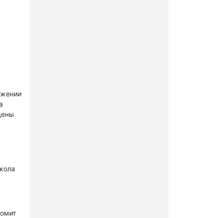
ужении
а
щены
окола
комит