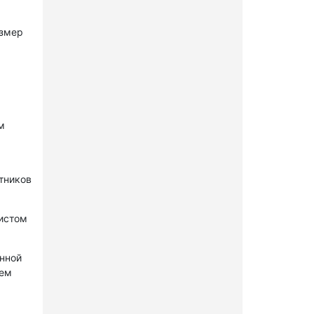
азмер
м
стников
нистом
онной
лем