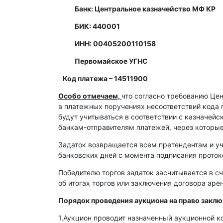
Банк: Центральное казначейство МФ КР
БИК: 440001
ИНН: 00405200110158
Первомайское УГНС
Код платежа – 14511900
Особо отмечаем,
что согласно требованию Це
в платежных поручениях несоответствий кода 
будут учитываться в соответствии с казначей
банкам-отправителям платежей, через которы
Задаток возвращается всем претендентам и уч
банковских дней с момента подписания протоко
Победителю торгов задаток засчитывается в сч
об итогах торгов или заключения договора ар
Порядок проведения аукциона на право закл
1.Аукцион проводит назначенный аукционной к