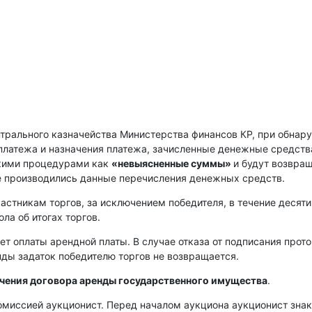
нтрального казначейства Министерства финансов КР, при обнар
платежа и назначения платежа, зачисленные денежные средств
скими процедурами как
«невыясненные суммы»
и будут возвра
е производились данные перечисления денежных средств.
астникам торгов, за исключением победителя, в течение десяти
ла об итогах торгов.
ет оплаты арендной платы. В случае отказа от подписания прот
енды задаток победителю торгов не возвращается.
ючения договора аренды государственного имущества
.
омиссией аукционист. Перед началом аукциона аукционист зна