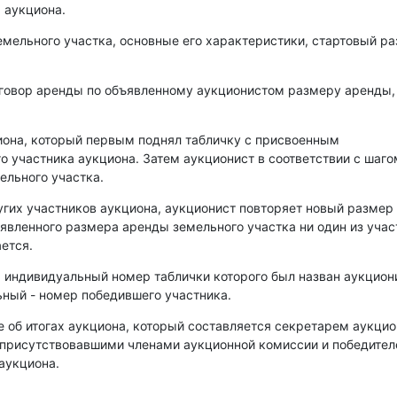
 аукциона.
емельного участка, основные его характеристики, стартовый р
оговор аренды по объявленному аукционистом размеру аренды,
иона, который первым поднял табличку с присвоенным
о участника аукциона. Затем аукционист в соответствии с шаго
ельного участка.
угих участников аукциона, аукционист повторяет новый размер
аявленного размера аренды земельного участка ни один из уча
ется.
, индивидуальный номер таблички которого был назван аукцио
ный - номер победившего участника.
е об итогах аукциона, который составляется секретарем аукци
 присутствовавшими членами аукционной комиссии и победите
аукциона.