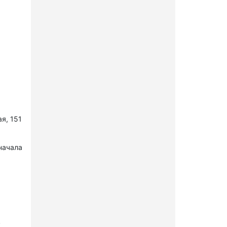
я, 151
начала
в