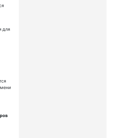
ся
и для
тся
имени
тров