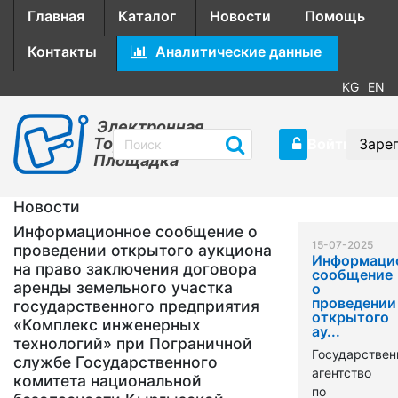
Главная
Каталог
Новости
Помощь
Контакты
Аналитические данные
KG
EN
Электронная
Торговая
Войти
Заре
Площадка
Новости
Информационное сообщение о
15-07-2025
проведении открытого аукциона
Информаци
на право заключения договора
сообщение
аренды земельного участка
о
проведении
государственного предприятия
открытого
«Комплекс инженерных
ау...
технологий» при Пограничной
Государствен
службе Государственного
агентство
комитета национальной
по