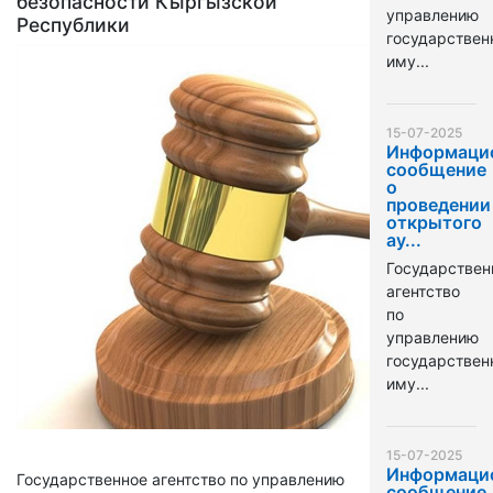
безопасности Кыргызской
управлению
Республики
государстве
иму...
15-07-2025
Информаци
сообщение
о
проведении
открытого
ау...
Государствен
агентство
по
управлению
государстве
иму...
15-07-2025
Информаци
Государственное агентство по управлению
сообщение