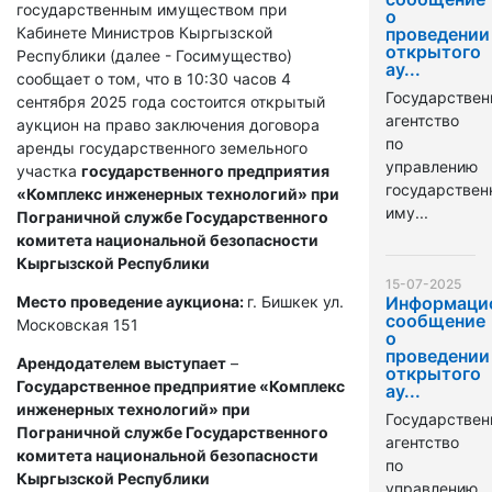
государственным имуществом при
о
Кабинете Министров Кыргызской
проведении
открытого
Республики (далее - Госимущество)
ау...
сообщает о том, что в 10:30 часов 4
Государствен
сентября 2025 года состоится открытый
агентство
аукцион на право заключения договора
по
аренды государственного земельного
управлению
участка
государственного предприятия
государстве
«Комплекс инженерных технологий» при
иму...
Пограничной службе Государственного
комитета национальной безопасности
Кыргызской Республики
15-07-2025
Место проведение аукциона:
г. Бишкек ул.
Информаци
сообщение
Московская 151
о
проведении
Арендодателем выступает
–
открытого
Государственное предприятие «Комплекс
ау...
инженерных технологий» при
Государствен
Пограничной службе Государственного
агентство
комитета национальной безопасности
по
Кыргызской Республики
управлению