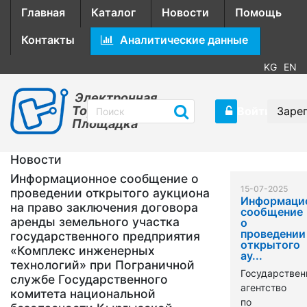
Главная
Каталог
Новости
Помощь
Контакты
Аналитические данные
KG
EN
Электронная
Торговая
Войти
Заре
Площадка
Новости
Информационное сообщение о
15-07-2025
проведении открытого аукциона
Информаци
на право заключения договора
сообщение
аренды земельного участка
о
проведении
государственного предприятия
открытого
«Комплекс инженерных
ау...
технологий» при Пограничной
Государствен
службе Государственного
агентство
комитета национальной
по