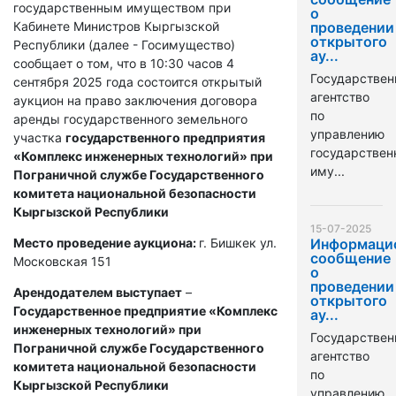
государственным имуществом при
о
Кабинете Министров Кыргызской
проведении
открытого
Республики (далее - Госимущество)
ау...
сообщает о том, что в 10:30 часов 4
Государствен
сентября 2025 года состоится открытый
агентство
аукцион на право заключения договора
по
аренды государственного земельного
управлению
участка
государственного предприятия
государстве
«Комплекс инженерных технологий» при
иму...
Пограничной службе Государственного
комитета национальной безопасности
Кыргызской Республики
15-07-2025
Место проведение аукциона:
г. Бишкек ул.
Информаци
сообщение
Московская 151
о
проведении
Арендодателем выступает
–
открытого
Государственное предприятие «Комплекс
ау...
инженерных технологий» при
Государствен
Пограничной службе Государственного
агентство
комитета национальной безопасности
по
Кыргызской Республики
управлению