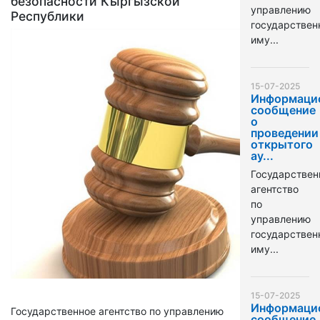
безопасности Кыргызской
управлению
Республики
государстве
иму...
15-07-2025
Информаци
сообщение
о
проведении
открытого
ау...
Государствен
агентство
по
управлению
государстве
иму...
15-07-2025
Информаци
Государственное агентство по управлению
сообщение