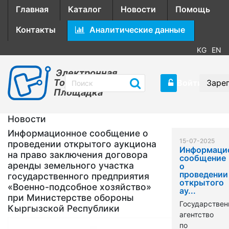
Главная
Каталог
Новости
Помощь
Контакты
Аналитические данные
KG
EN
Электронная
Торговая
Войти
Заре
Площадка
Новости
Информационное сообщение о
15-07-2025
проведении открытого аукциона
Информаци
на право заключения договора
сообщение
аренды земельного участка
о
проведении
государственного предприятия
открытого
«Военно-подсобное хозяйство»
ау...
при Министерстве обороны
Государствен
Кыргызской Республики
агентство
по