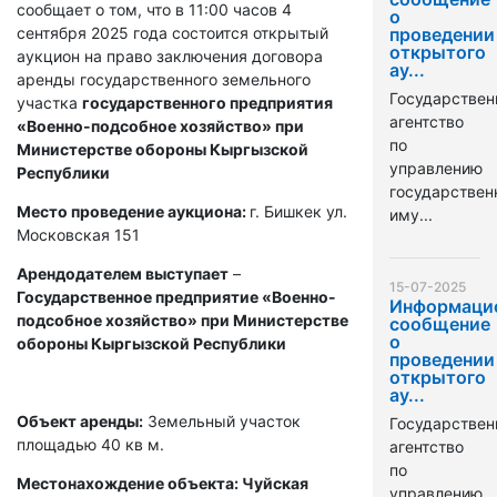
сообщает о том, что в 11:00 часов 4
о
сентября 2025 года состоится открытый
проведении
открытого
аукцион на право заключения договора
ау...
аренды государственного земельного
Государствен
участка
государственного предприятия
агентство
«Военно-подсобное хозяйство» при
по
Министерстве обороны Кыргызской
управлению
Республики
государстве
Место проведение аукциона:
г. Бишкек ул.
иму...
Московская 151
Арендодателем выступает
–
15-07-2025
Государственное предприятие «Военно-
Информаци
подсобное хозяйство» при Министерстве
сообщение
о
обороны Кыргызской Республики
проведении
открытого
ау...
Объект аренды:
Земельный участок
Государствен
площадью 40 кв м.
агентство
по
Местонахождение объекта: Чуйская
управлению