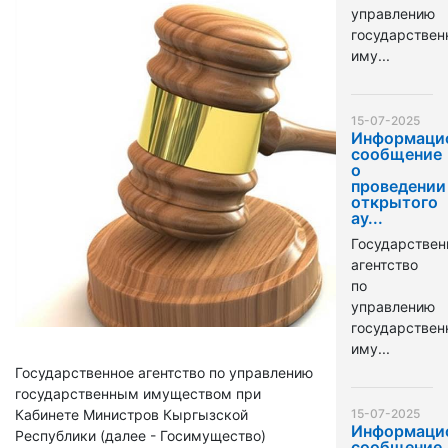
управлению
государстве
иму...
15-07-2025
Информаци
сообщение
о
проведении
открытого
ау...
Государствен
агентство
по
управлению
государстве
иму...
Государственное агентство по управлению
государственным имуществом при
Кабинете Министров Кыргызской
15-07-2025
Информаци
Республики (далее - Госимущество)
сообщение