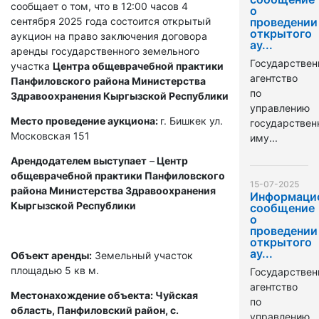
сообщает о том, что в 12:00 часов 4
о
сентября 2025 года состоится открытый
проведении
открытого
аукцион на право заключения договора
ау...
аренды государственного земельного
Государствен
участка
Центра общеврачебной практики
агентство
Панфиловского района Министерства
по
Здравоохранения Кыргызской Республики
управлению
Место проведение аукциона:
г. Бишкек ул.
государстве
Московская 151
иму...
Арендодателем выступает
–
Центр
общеврачебной практики Панфиловского
15-07-2025
района Министерства Здравоохранения
Информаци
Кыргызской Республики
сообщение
о
проведении
открытого
ау...
Объект аренды:
Земельный участок
площадью 5 кв м.
Государствен
агентство
Местонахождение объекта: Чуйская
по
область, Панфиловский район, с.
управлению