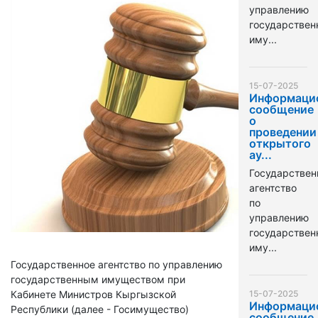
управлению
государстве
иму...
15-07-2025
Информаци
сообщение
о
проведении
открытого
ау...
Государствен
агентство
по
управлению
государстве
иму...
Государственное агентство по управлению
государственным имуществом при
Кабинете Министров Кыргызской
15-07-2025
Информаци
Республики (далее - Госимущество)
сообщение