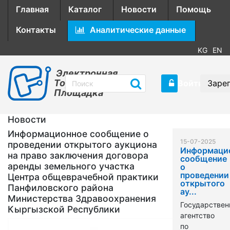
Главная
Каталог
Новости
Помощь
Контакты
Аналитические данные
KG
EN
Электронная
Торговая
Войти
Заре
Площадка
Новости
Информационное сообщение о
15-07-2025
проведении открытого аукциона
Информаци
на право заключения договора
сообщение
аренды земельного участка
о
проведении
Центра общеврачебной практики
открытого
Панфиловского района
ау...
Министерства Здравоохранения
Государствен
Кыргызской Республики
агентство
по