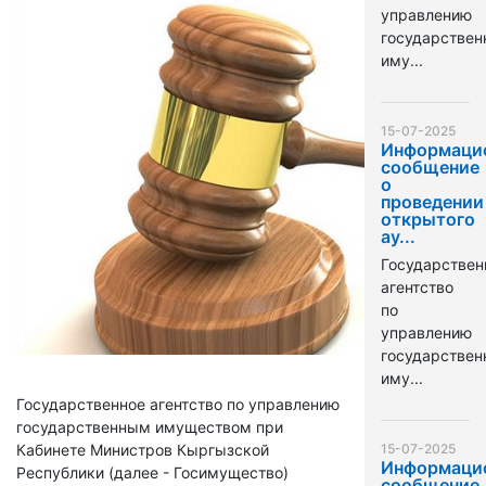
управлению
государстве
иму...
15-07-2025
Информаци
сообщение
о
проведении
открытого
ау...
Государствен
агентство
по
управлению
государстве
иму...
Государственное агентство по управлению
государственным имуществом при
Кабинете Министров Кыргызской
15-07-2025
Информаци
Республики (далее - Госимущество)
сообщение