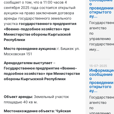
сообщает о том, что в 11:00 часов 4
о
сентября 2025 года состоится открытый
проведении
открытого
аукцион на право заключения договора
ау...
аренды государственного земельного
Государствен
участка
государственного предприятия
агентство
«Военно-подсобное хозяйство» при
по
Министерстве обороны Кыргызской
управлению
Республики
государстве
Место проведение аукциона:
г. Бишкек ул.
иму...
Московская 151
Арендодателем выступает
–
15-07-2025
Государственное предприятие «Военно-
Информаци
подсобное хозяйство» при Министерстве
сообщение
о
обороны Кыргызской Республики
проведении
открытого
ау...
Объект аренды:
Земельный участок
Государствен
площадью 40 кв м.
агентство
по
Местонахождение объекта: Чуйская
управлению