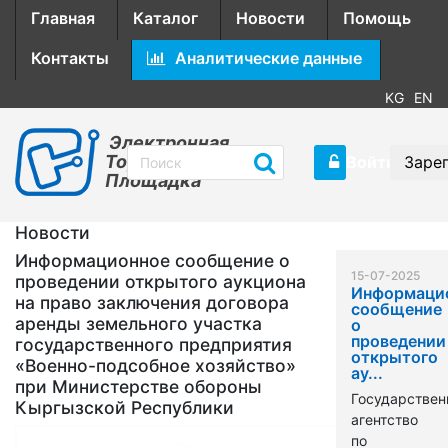
Главная
Каталог
Новости
Помощь
Контакты
Аналитические данные
KG
EN
Электронная
Торговая
Войти
Заре
Площадка
Новости
Информационное сообщение о
15-07-2025
проведении открытого аукциона
Информаци
на право заключения договора
сообщение
аренды земельного участка
о
проведении
государственного предприятия
открытого
«Военно-подсобное хозяйство»
ау...
при Министерстве обороны
Государствен
Кыргызской Республики
агентство
по