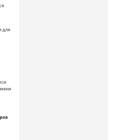
ся
и для
тся
имени
тров