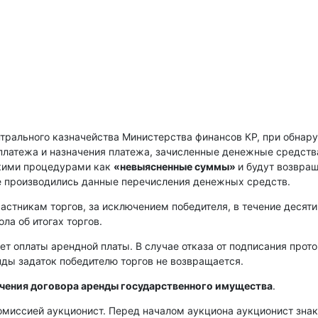
нтрального казначейства Министерства финансов КР, при обнар
платежа и назначения платежа, зачисленные денежные средств
скими процедурами как
«невыясненные суммы»
и будут возвра
е производились данные перечисления денежных средств.
астникам торгов, за исключением победителя, в течение десяти
ла об итогах торгов.
ет оплаты арендной платы. В случае отказа от подписания прот
енды задаток победителю торгов не возвращается.
ючения договора аренды государственного имущества
.
омиссией аукционист. Перед началом аукциона аукционист зна