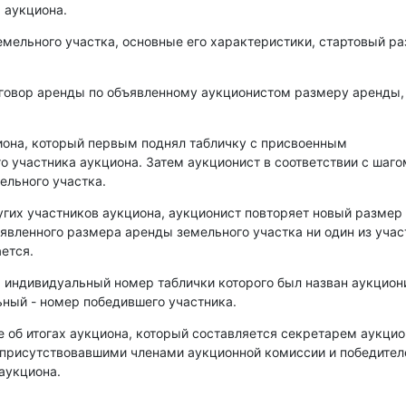
 аукциона.
емельного участка, основные его характеристики, стартовый р
оговор аренды по объявленному аукционистом размеру аренды,
иона, который первым поднял табличку с присвоенным
о участника аукциона. Затем аукционист в соответствии с шаго
ельного участка.
угих участников аукциона, аукционист повторяет новый размер
аявленного размера аренды земельного участка ни один из уча
ется.
, индивидуальный номер таблички которого был назван аукцио
ный - номер победившего участника.
е об итогах аукциона, который составляется секретарем аукци
 присутствовавшими членами аукционной комиссии и победите
аукциона.