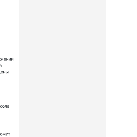
ужении
а
щены
окола
комит