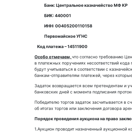
Банк: Центральное казначейство МФ КР
БИК: 440001
ИНН: 00405200110158
Первомайское УГНС
Код платежа – 14511900
Особо отмечаем,
что согласно требованию Це
в платежных поручениях несоответствий кода 
будут учитываться в соответствии с казначей
банкам-отправителям платежей, через которы
Задаток возвращается всем претендентам и уч
банковских дней с момента подписания протоко
Победителю торгов задаток засчитывается в сч
об итогах торгов или заключения договора ар
Порядок проведения аукциона на право закл
1.Аукцион проводит назначенный аукционной к