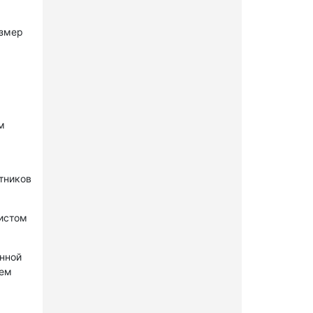
азмер
м
стников
нистом
онной
лем