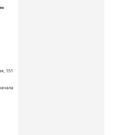
ин
я, 151
начала
в