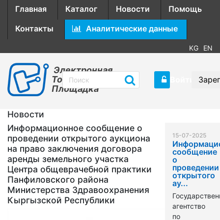
Главная
Каталог
Новости
Помощь
Контакты
Аналитические данные
KG
EN
Электронная
Торговая
Войти
Заре
Площадка
Новости
Информационное сообщение о
15-07-2025
проведении открытого аукциона
Информаци
на право заключения договора
сообщение
аренды земельного участка
о
проведении
Центра общеврачебной практики
открытого
Панфиловского района
ау...
Министерства Здравоохранения
Государствен
Кыргызской Республики
агентство
по