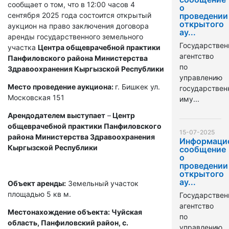
сообщает о том, что в 12:00 часов 4
о
сентября 2025 года состоится открытый
проведении
открытого
аукцион на право заключения договора
ау...
аренды государственного земельного
Государствен
участка
Центра общеврачебной практики
агентство
Панфиловского района Министерства
по
Здравоохранения Кыргызской Республики
управлению
Место проведение аукциона:
г. Бишкек ул.
государстве
Московская 151
иму...
Арендодателем выступает
–
Центр
общеврачебной практики Панфиловского
15-07-2025
района Министерства Здравоохранения
Информаци
Кыргызской Республики
сообщение
о
проведении
открытого
ау...
Объект аренды:
Земельный участок
площадью 5 кв м.
Государствен
агентство
Местонахождение объекта: Чуйская
по
область, Панфиловский район, с.
управлению