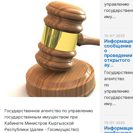
управлению
государстве
иму...
15-07-2025
Информаци
сообщение
о
проведении
открытого
ау...
Государствен
агентство
по
управлению
государстве
иму...
Государственное агентство по управлению
государственным имуществом при
Кабинете Министров Кыргызской
15-07-2025
Информаци
Республики (далее - Госимущество)
сообщение