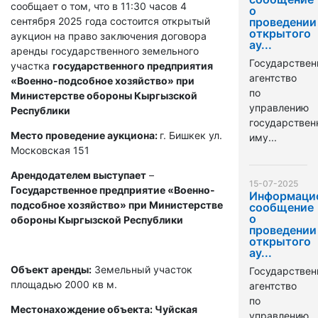
сообщает о том, что в 11:30 часов 4
о
сентября 2025 года состоится открытый
проведении
открытого
аукцион на право заключения договора
ау...
аренды государственного земельного
Государствен
участка
государственного предприятия
агентство
«Военно-подсобное хозяйство» при
по
Министерстве обороны Кыргызской
управлению
Республики
государстве
Место проведение аукциона:
г. Бишкек ул.
иму...
Московская 151
Арендодателем выступает
–
15-07-2025
Государственное предприятие «Военно-
Информаци
подсобное хозяйство» при Министерстве
сообщение
о
обороны Кыргызской Республики
проведении
открытого
ау...
Объект аренды:
Земельный участок
Государствен
площадью 2000 кв м.
агентство
по
Местонахождение объекта: Чуйская
управлению