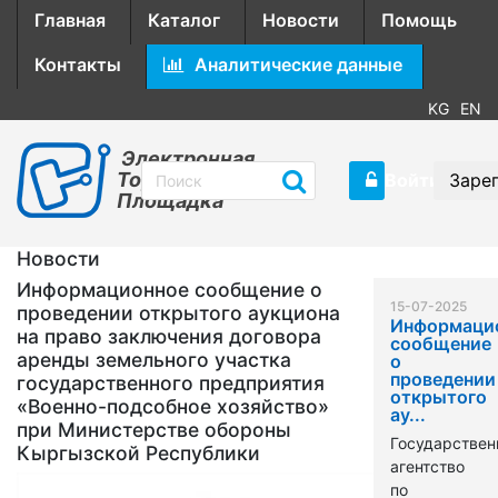
Главная
Каталог
Новости
Помощь
Контакты
Аналитические данные
KG
EN
Электронная
Торговая
Войти
Заре
Площадка
Новости
Информационное сообщение о
15-07-2025
проведении открытого аукциона
Информаци
на право заключения договора
сообщение
аренды земельного участка
о
проведении
государственного предприятия
открытого
«Военно-подсобное хозяйство»
ау...
при Министерстве обороны
Государствен
Кыргызской Республики
агентство
по