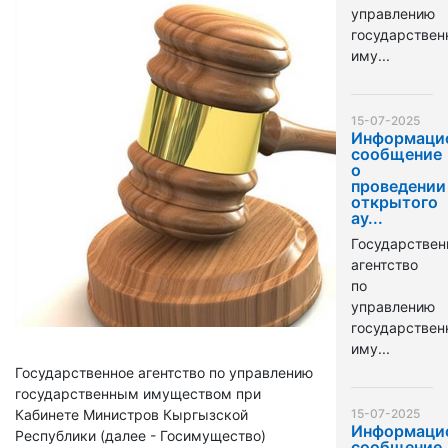
управлению
государстве
иму...
15-07-2025
Информаци
сообщение
о
проведении
открытого
ау...
Государствен
агентство
по
управлению
государстве
иму...
Государственное агентство по управлению
государственным имуществом при
Кабинете Министров Кыргызской
15-07-2025
Информаци
Республики (далее - Госимущество)
сообщение