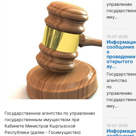
управлению
государстве
иму...
15-07-2025
Информаци
сообщение
о
проведении
открытого
ау...
Государствен
агентство
по
управлению
государстве
иму...
Государственное агентство по управлению
государственным имуществом при
Кабинете Министров Кыргызской
15-07-2025
Информаци
Республики (далее - Госимущество)
сообщение