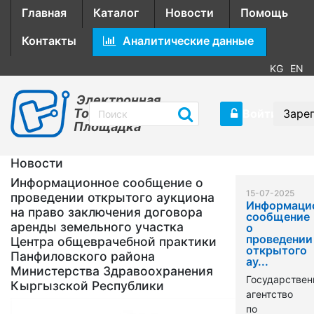
Главная
Каталог
Новости
Помощь
Контакты
Аналитические данные
KG
EN
Электронная
Торговая
Войти
Заре
Площадка
Новости
Информационное сообщение о
15-07-2025
проведении открытого аукциона
Информаци
на право заключения договора
сообщение
аренды земельного участка
о
проведении
Центра общеврачебной практики
открытого
Панфиловского района
ау...
Министерства Здравоохранения
Государствен
Кыргызской Республики
агентство
по