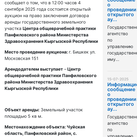
сообщает о том, что в 12:00 часов 4
о
сентября 2025 года состоится открытый
проведении
открытого
аукцион на право заключения договора
ау...
аренды государственного земельного
Государствен
участка
Центра общеврачебной практики
агентство
Панфиловского района Министерства
по
Здравоохранения Кыргызской Республики
управлению
Место проведение аукциона:
г. Бишкек ул.
государстве
Московская 151
иму...
Арендодателем выступает
–
Центр
общеврачебной практики Панфиловского
15-07-2025
района Министерства Здравоохранения
Информаци
Кыргызской Республики
сообщение
о
проведении
открытого
ау...
Объект аренды:
Земельный участок
площадью 5 кв м.
Государствен
агентство
Местонахождение объекта: Чуйская
по
область, Панфиловский район, с.
управлению