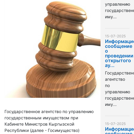
управлению
государстве
иму...
15-07-2025
Информаци
сообщение
о
проведении
открытого
ау...
Государствен
агентство
по
управлению
государстве
иму...
Государственное агентство по управлению
государственным имуществом при
Кабинете Министров Кыргызской
15-07-2025
Информаци
Республики (далее - Госимущество)
сообщение