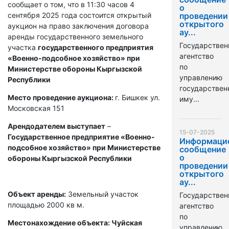
сообщает о том, что в 11:30 часов 4
о
сентября 2025 года состоится открытый
проведении
открытого
аукцион на право заключения договора
ау...
аренды государственного земельного
Государствен
участка
государственного предприятия
агентство
«Военно-подсобное хозяйство» при
по
Министерстве обороны Кыргызской
управлению
Республики
государстве
Место проведение аукциона:
г. Бишкек ул.
иму...
Московская 151
Арендодателем выступает
–
15-07-2025
Государственное предприятие «Военно-
Информаци
подсобное хозяйство» при Министерстве
сообщение
о
обороны Кыргызской Республики
проведении
открытого
ау...
Объект аренды:
Земельный участок
Государствен
площадью 2000 кв м.
агентство
по
Местонахождение объекта: Чуйская
управлению