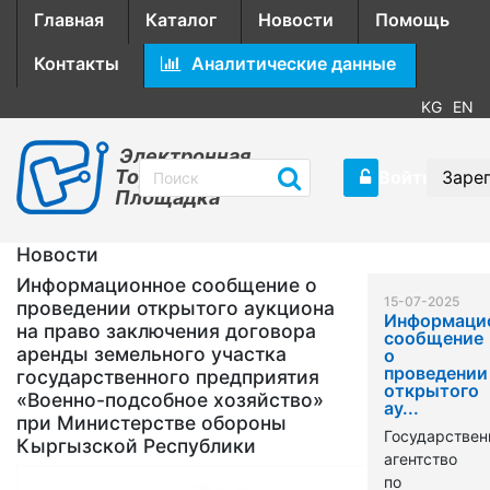
Главная
Каталог
Новости
Помощь
Контакты
Аналитические данные
KG
EN
Электронная
Торговая
Войти
Заре
Площадка
Новости
Информационное сообщение о
15-07-2025
проведении открытого аукциона
Информаци
на право заключения договора
сообщение
аренды земельного участка
о
проведении
государственного предприятия
открытого
«Военно-подсобное хозяйство»
ау...
при Министерстве обороны
Государствен
Кыргызской Республики
агентство
по