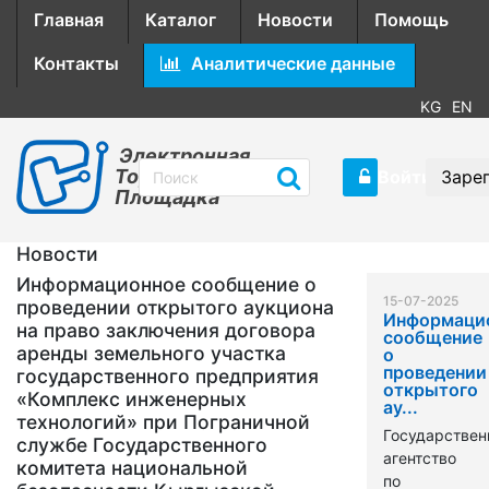
Главная
Каталог
Новости
Помощь
Контакты
Аналитические данные
KG
EN
Электронная
Торговая
Войти
Заре
Площадка
Новости
Информационное сообщение о
15-07-2025
проведении открытого аукциона
Информаци
на право заключения договора
сообщение
аренды земельного участка
о
проведении
государственного предприятия
открытого
«Комплекс инженерных
ау...
технологий» при Пограничной
Государствен
службе Государственного
агентство
комитета национальной
по