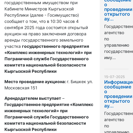
государственным имуществом при
о
Кабинете Министров Кыргызской
проведении
открытого
Республики (далее - Госимущество)
ау...
сообщает о том, что в 10:30 часов 4
Государствен
сентября 2025 года состоится открытый
агентство
аукцион на право заключения договора
по
аренды государственного земельного
управлению
участка
государственного предприятия
государстве
«Комплекс инженерных технологий» при
иму...
Пограничной службе Государственного
комитета национальной безопасности
Кыргызской Республики
15-07-2025
Место проведение аукциона:
г. Бишкек ул.
Информаци
сообщение
Московская 151
о
проведении
Арендодателем выступает
–
открытого
Государственное предприятие «Комплекс
ау...
инженерных технологий» при
Государствен
Пограничной службе Государственного
агентство
комитета национальной безопасности
по
Кыргызской Республики
управлению