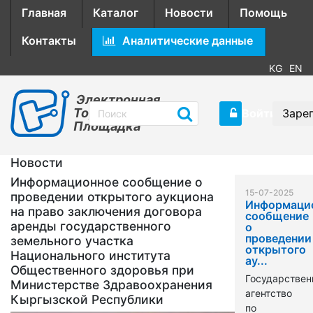
Главная
Каталог
Новости
Помощь
Контакты
Аналитические данные
KG
EN
Электронная
Торговая
Войти
Заре
Площадка
Новости
Информационное сообщение о
15-07-2025
проведении открытого аукциона
Информаци
на право заключения договора
сообщение
аренды государственного
о
проведении
земельного участка
открытого
Национального института
ау...
Общественного здоровья при
Государствен
Министерстве Здравоохранения
агентство
Кыргызской Республики
по