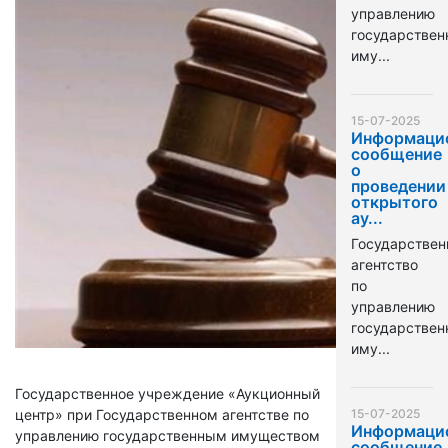
управлению
государстве
иму...
15-07-2025
Информаци
сообщение
о
проведении
открытого
ау...
Государствен
агентство
по
управлению
государстве
иму...
Государственное учреждение «Аукционный
центр» при Государственном агентстве по
15-07-2025
Информаци
управлению государственным имуществом
сообщение