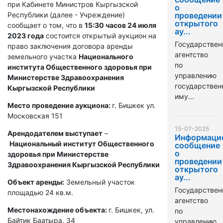
при Кабинете Министров Кыргызской
о
Республики (далее - Учреждение)
проведении
открытого
сообщает о том, что в
15:30 часов 24 июля
ау...
2023 года
состоится открытый аукцион на
Государствен
право заключения договора аренды
агентство
земельного участка
Национального
по
института Общественного здоровья при
управлению
Министерстве Здравоохранения
государстве
Кыргызской Республики
иму...
Место проведение аукциона:
г. Бишкек ул.
Московская 151
15-07-2025
Арендодателем выступает
–
Информаци
Национальный институт Общественного
сообщение
о
здоровья при Министерстве
проведении
Здравоохранения Кыргызской Республики
открытого
ау...
Объект аренды:
Земельный участок
Государствен
площадью 24 кв.м.
агентство
Местонахождение объекта:
г. Бишкек, ул.
по
Байтик Баатыра, 34
управлению