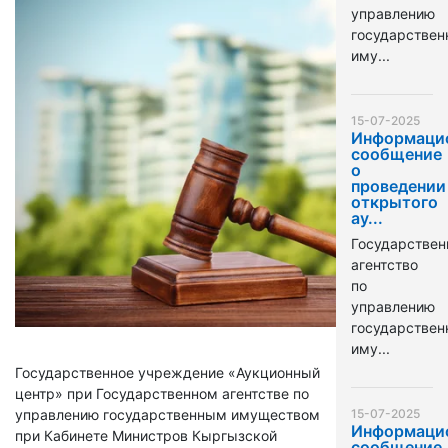
управлению
государстве
иму...
15-07-2025
Информаци
сообщение
о
проведении
открытого
ау...
Государствен
агентство
по
управлению
государстве
иму...
Государственное учреждение «Аукционный
центр» при Государственном агентстве по
управлению государственным имуществом
15-07-2025
Информаци
при Кабинете Министров Кыргызской
сообщение