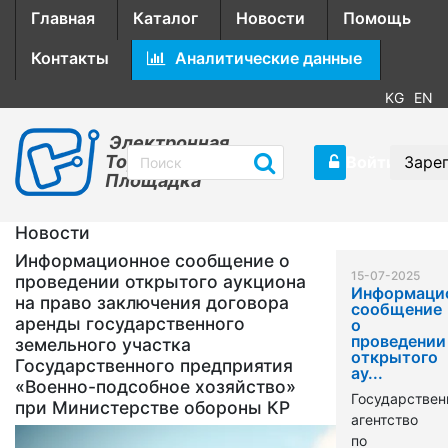
Главная
Каталог
Новости
Помощь
Контакты
Аналитические данные
KG
EN
Электронная
Торговая
Войти
Заре
Площадка
Новости
Информационное сообщение о
15-07-2025
проведении открытого аукциона
Информаци
на право заключения договора
сообщение
аренды государственного
о
проведении
земельного участка
открытого
Государственного предприятия
ау...
«Военно-подсобное хозяйство»
Государствен
при Министерстве обороны КР
агентство
по