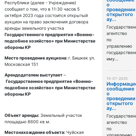
Республики (далее - Учреждение)
о
сообщает о том, что в 11:30 часов 5
проведении
открытого
октября 2023 года состоится открытый
ау...
аукцион на право заключения договора
Государствен
аренды земельного участка
агентство
Государственного предприятия «Военно-
по
подсобное хозяйство» при Министерстве
управлению
обороны КР
государстве
Место проведение аукциона:
г. Бишкек ул.
иму...
Московская 151
Арендодателем выступает
–
15-07-2025
Государственное предприятие «Военно-
Информаци
подсобное хозяйство» при Министерстве
сообщение
о
обороны КР
проведении
открытого
ау...
Объект аренды:
Земельный участок
Государствен
площадью 8600 кв м.
агентство
по
Местонахождение объекта:
Чуйская
управлению