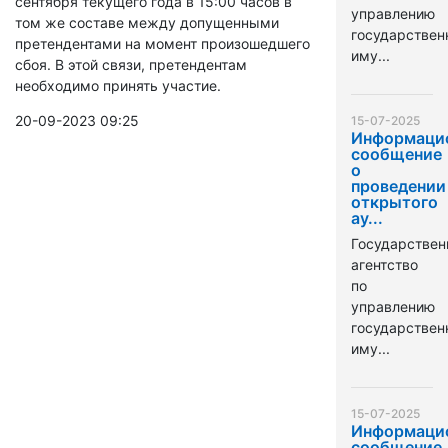
сентября текущего года в 15:00 часов в
управлению
том же составе между допущенными
государстве
претендентами на момент произошедшего
иму...
сбоя. В этой связи, претендентам
необходимо принять участие.
20-09-2023 09:25
15-07-2025
Информаци
сообщение
о
проведении
открытого
ау...
Государствен
агентство
по
управлению
государстве
иму...
15-07-2025
Информаци
сообщение