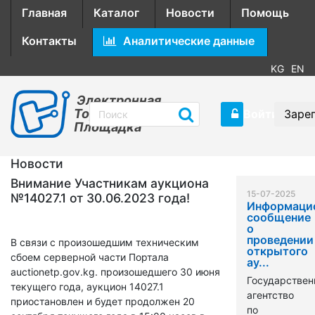
Главная
Каталог
Новости
Помощь
Контакты
Аналитические данные
KG
EN
Электронная
Торговая
Войти
Заре
Площадка
Новости
Внимание Участникам аукциона
15-07-2025
№14027.1 от 30.06.2023 года!
Информаци
сообщение
о
проведении
В связи с произошедшим техническим
открытого
сбоем серверной части Портала
ау...
auctionetp.gov.kg. произошедшего 30 июня
Государствен
текущего года, аукцион 14027.1
агентство
приостановлен и будет продолжен 20
по