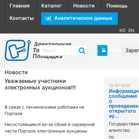
Главная
Каталог
Новости
Помощь
Контакты
Аналитические данные
KG
EN
Электронная
Торговая
Войти
Заре
Площадка
Новости
Уважаемые участники
15-07-2025
электронных аукционов!!!
Информаци
сообщение
о
проведении
В связи с техническими работами на
открытого
Портале
ау...
Государствен
Несостоявшиеся из-за сбоев в серверной
агентство
части Портала электронные аукционы
по