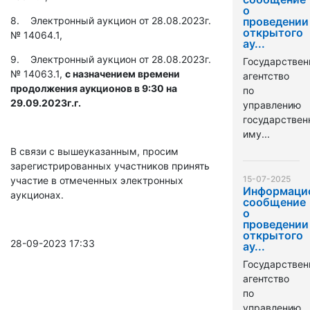
о
8. Электронный аукцион от 28.08.2023г.
проведении
открытого
№ 14064.1,
ау...
9. Электронный аукцион от 28.08.2023г.
Государствен
№ 14063.1,
с назначением времени
агентство
продолжения аукционов в 9:30 на
по
29.09.2023г.г.
управлению
государстве
иму...
В связи с вышеуказанным, просим
зарегистрированных участников принять
15-07-2025
участие в отмеченных электронных
Информаци
аукционах.
сообщение
о
проведении
открытого
28-09-2023 17:33
ау...
Государствен
агентство
по
управлению