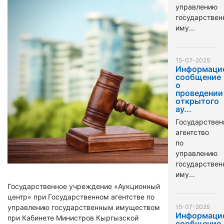
управлению
государстве
иму...
15-07-2025
Информаци
сообщение
о
проведении
открытого
ау...
Государствен
агентство
по
управлению
государстве
иму...
Государственное учреждение «Аукционный
центр» при Государственном агентстве по
управлению государственным имуществом
15-07-2025
Информаци
при Кабинете Министров Кыргызской
сообщение