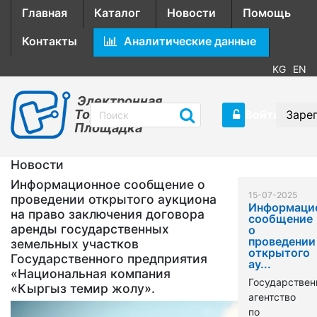
Главная
Каталог
Новости
Помощь
Контакты
Аналитические данные
KG
EN
Электронная
Торговая
Войти
Заре
Площадка
Новости
Информационное сообщение о
15-07-2025
проведении открытого аукциона
Информаци
на право заключения договора
сообщение
аренды государственных
о
проведении
земельных участков
открытого
Государственного предприятия
ау...
«Национальная компания
Государствен
«Кыргыз темир жолу».
агентство
по