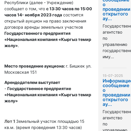
Республики (далее - Учреждение)
о
сообщает о том, что
с 13:30 часов по 15:00
проведении
открытого
часов 14- ноября 2023 года
состоится
ау...
открытый аукцион на право заключения
Государствен
договора аренды земельных участков
агентство
Государственного предприятия
по
«Национальная компания «Кыргыз темир
управлению
жолу»
.
государстве
иму...
Место проведение аукциона:
г. Бишкек ул.
Московская 151
15-07-2025
Информаци
Арендодателем выступает
сообщение
-
Государственное предприятие
о
проведении
«Национальная компания «Кыргыз темир
открытого
жолу»
ау...
Государствен
агентство
Лот 1
Земельный участок площадью 15
по
кв.м. (время проведения 13:30 часов)
управлению