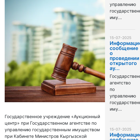
управлению
государстве
иму...
15-07-2025
Информаци
сообщение
о
проведении
открытого
ау...
Государствен
агентство
по
управлению
государстве
иму...
Государственное учреждение «Аукционный
центр» при Государственном агентстве по
управлению государственным имуществом
15-07-2025
Информаци
при Кабинете Министров Кыргызской
сообщение