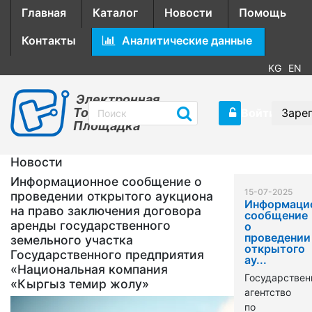
Главная
Каталог
Новости
Помощь
Контакты
Аналитические данные
KG
EN
Электронная
Торговая
Войти
Заре
Площадка
Новости
Информационное сообщение о
15-07-2025
проведении открытого аукциона
Информаци
на право заключения договора
сообщение
аренды государственного
о
проведении
земельного участка
открытого
Государственного предприятия
ау...
«Национальная компания
Государствен
«Кыргыз темир жолу»
агентство
по