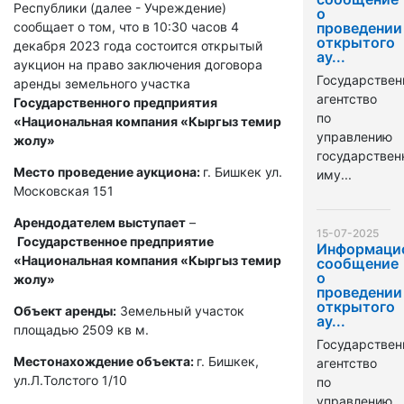
Республики (далее - Учреждение)
о
сообщает о том, что в 10:30 часов 4
проведении
открытого
декабря 2023 года состоится открытый
ау...
аукцион на право заключения договора
Государствен
аренды земельного участка
агентство
Государственного предприятия
по
«Национальная компания «Кыргыз темир
управлению
жолу»
государстве
Место проведение аукциона:
г. Бишкек ул.
иму...
Московская 151
Арендодателем выступает
–
15-07-2025
Государственное предприятие
Информаци
«Национальная компания «Кыргыз темир
сообщение
о
жолу»
проведении
открытого
Объект аренды:
Земельный участок
ау...
площадью 2509 кв м.
Государствен
Местонахождение объекта:
г. Бишкек,
агентство
ул.Л.Толстого 1/10
по
управлению