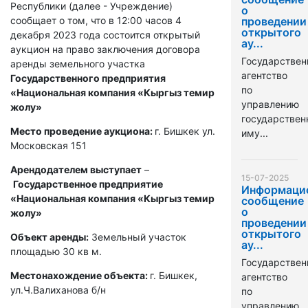
Республики (далее - Учреждение)
о
сообщает о том, что в 12:00 часов 4
проведении
открытого
декабря 2023 года состоится открытый
ау...
аукцион на право заключения договора
Государствен
аренды земельного участка
агентство
Государственного предприятия
по
«Национальная компания «Кыргыз темир
управлению
жолу»
государстве
Место проведение аукциона:
г. Бишкек ул.
иму...
Московская 151
Арендодателем выступает
–
15-07-2025
Государственное предприятие
Информаци
«Национальная компания «Кыргыз темир
сообщение
о
жолу»
проведении
открытого
Объект аренды:
Земельный участок
ау...
площадью 30 кв м.
Государствен
Местонахождение объекта:
г. Бишкек,
агентство
ул.Ч.Валиханова б/н
по
управлению