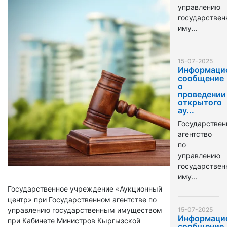
управлению
государстве
иму...
15-07-2025
Информаци
сообщение
о
проведении
открытого
ау...
Государствен
агентство
по
управлению
государстве
иму...
Государственное учреждение «Аукционный
центр» при Государственном агентстве по
управлению государственным имуществом
15-07-2025
Информаци
при Кабинете Министров Кыргызской
сообщение