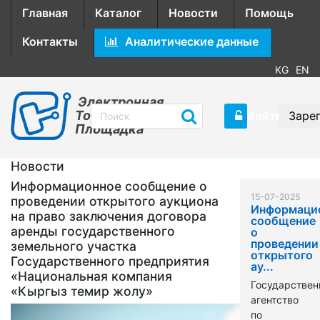
Главная
Каталог
Новости
Помощь
Контакты
Аналитические данные
KG
EN
Электронная
Торговая
Войти
Заре
Площадка
Новости
Информационное сообщение о
15-07-2025
проведении открытого аукциона
Информаци
на право заключения договора
сообщение
аренды государственного
о
проведении
земельного участка
открытого
Государственного предприятия
ау...
«Национальная компания
Государствен
«Кыргыз темир жолу»
агентство
по