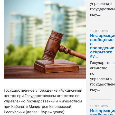
управлению
государстве
иму...
15-07-2025
Информаци
сообщение
о
проведении
открытого
ау...
Государствен
агентство
по
управлению
государстве
иму...
Государственное учреждение «Аукционный
центр» при Государственном агентстве по
управлению государственным имуществом
при Кабинете Министров Кыргызской
15-07-2025
Информаци
Республики (далее - Учреждение)
сообщение