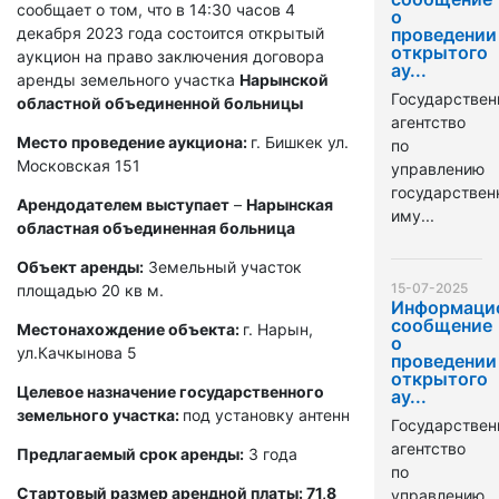
сообщает о том, что в 14:30 часов 4
о
декабря 2023 года состоится открытый
проведении
открытого
аукцион на право заключения договора
ау...
аренды земельного участка
Нарынской
Государствен
областной объединенной больницы
агентство
Место проведение аукциона:
г. Бишкек ул.
по
Московская 151
управлению
государстве
Арендодателем выступает
–
Нарынская
иму...
областная объединенная больница
Объект аренды:
Земельный участок
15-07-2025
площадью 20 кв м.
Информаци
сообщение
Местонахождение объекта:
г. Нарын,
о
ул.Качкынова 5
проведении
открытого
Целевое назначение государственного
ау...
земельного участка:
под установку антенн
Государствен
агентство
Предлагаемый срок аренды:
3 года
по
Стартовый размер арендной платы: 71,8
управлению