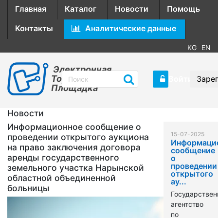
Главная
Каталог
Новости
Помощь
Контакты
Аналитические данные
KG
EN
Электронная
Торговая
Войти
Заре
Площадка
Новости
Информационное сообщение о
15-07-2025
проведении открытого аукциона
Информаци
на право заключения договора
сообщение
аренды государственного
о
проведении
земельного участка Нарынской
открытого
областной объединенной
ау...
больницы
Государствен
агентство
по