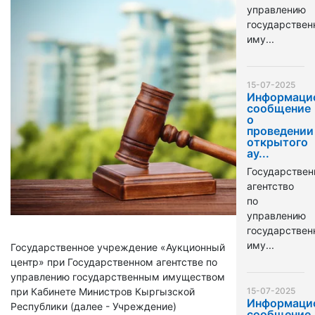
управлению
государстве
иму...
15-07-2025
Информаци
сообщение
о
проведении
открытого
ау...
Государствен
агентство
по
управлению
государстве
иму...
Государственное учреждение «Аукционный
центр» при Государственном агентстве по
управлению государственным имуществом
при Кабинете Министров Кыргызской
15-07-2025
Информаци
Республики (далее - Учреждение)
сообщение