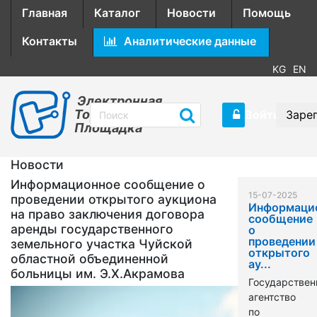
Главная
Каталог
Новости
Помощь
Контакты
Аналитические данные
KG
EN
Электронная
Торговая
Войти
Заре
Площадка
Новости
Информационное сообщение о
15-07-2025
проведении открытого аукциона
Информаци
на право заключения договора
сообщение
аренды государственного
о
проведении
земельного участка Чуйской
открытого
областной объединенной
ау...
больницы им. Э.Х.Акрамова
Государствен
агентство
по