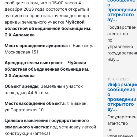
сообщает о том, что в 15:00 часов 4
о
декабря 2023 года состоится открытый
проведении
открытого
аукцион на право заключения договора
ау...
аренды земельного участка
Чуйской
Государствен
областной объединенной больницы им.
агентство
Э.Х.Акрамова
по
Место проведение аукциона:
г. Бишкек ул.
управлению
Московская 151
государстве
иму...
Арендодателем выступает
–
Чуйская
областная объединенная больница им.
Э.Х.Акрамова
15-07-2025
Информаци
Объект аренды:
Земельный участок
сообщение
площадью 44,5 кв м.
о
проведении
Местонахождение объекта:
г. Бишкек,
открытого
ау...
ул.Саратовская 10
Государствен
Целевое назначение государственного
агентство
земельного участка:
под установку легкой
по
конструкции (аптека)
управлению