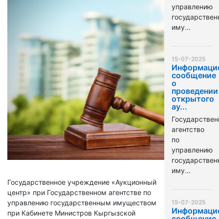
управлению
государстве
иму...
15-07-2025
Информаци
сообщение
о
проведении
открытого
ау...
Государствен
агентство
по
управлению
государстве
иму...
Государственное учреждение «Аукционный
центр» при Государственном агентстве по
управлению государственным имуществом
15-07-2025
Информаци
при Кабинете Министров Кыргызской
сообщение