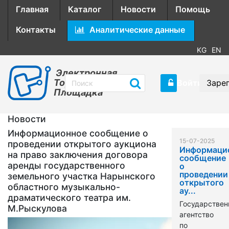
Главная
Каталог
Новости
Помощь
Контакты
Аналитические данные
KG
EN
Электронная
Торговая
Войти
Заре
Площадка
Новости
Информационное сообщение о
15-07-2025
проведении открытого аукциона
Информаци
на право заключения договора
сообщение
аренды государственного
о
проведении
земельного участка Нарынского
открытого
областного музыкально-
ау...
драматического театра им.
Государствен
М.Рыскулова
агентство
по