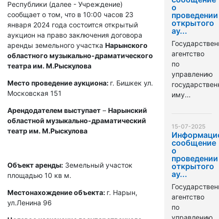
Республики (далее - Учреждение)
о
сообщает о том, что в 10:00 часов 23
проведении
открытого
января 2024 года состоится открытый
ау...
аукцион на право заключения договора
Государствен
аренды земельного участка
Нарынского
агентство
областного музыкально-драматического
по
театра им. М.Рыскулова
управлению
Место проведение аукциона:
г. Бишкек ул.
государстве
Московская 151
иму...
Арендодателем выступает
–
Нарынский
областной музыкально-драматический
15-07-2025
театр им. М.Рыскулова
Информаци
сообщение
о
проведении
Объект аренды:
Земельный участок
открытого
ау...
площадью 10 кв м.
Государствен
Местонахождение объекта:
г. Нарын,
агентство
ул.Ленина 96
по
управлению