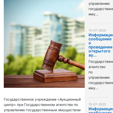
управлению
государстве
иму...
15-07-2025
Информаци
сообщение
о
проведении
открытого
ау...
Государствен
агентство
по
управлению
государстве
иму...
Государственное учреждение «Аукционный
центр» при Государственном агентстве по
15-07-2025
Информаци
управлению государственным имуществом
сообщение