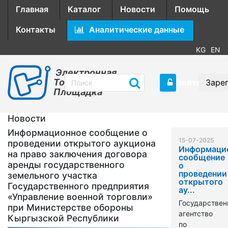
Главная
Каталог
Новости
Помощь
Контакты
Аналитические данные
KG
EN
Электронная
Торговая
Войти
Заре
Площадка
Новости
Информационное сообщение о
15-07-2025
проведении открытого аукциона
Информаци
на право заключения договора
сообщение
аренды государственного
о
проведении
земельного участка
открытого
Государственного предприятия
ау...
«Управление военной торговли»
Государствен
при Министерстве обороны
агентство
Кыргызской Республики
по