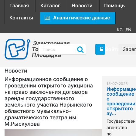
Главная
Каталог
Новости
Помощь
Контакты
Аналитические данные
KG
EN
Электронная
Торговая
Войти
Заре
Площадка
Новости
Информационное сообщение о
15-07-2025
проведении открытого аукциона
Информаци
на право заключения договора
сообщение
аренды государственного
о
проведении
земельного участка Нарынского
открытого
областного музыкально-
ау...
драматического театра им.
Государствен
М.Рыскулова
агентство
по