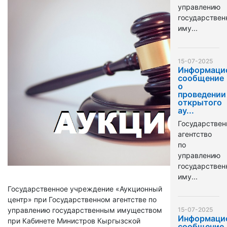
управлению
государстве
иму...
15-07-2025
Информаци
сообщение
о
проведении
открытого
ау...
Государствен
агентство
по
управлению
государстве
иму...
Государственное учреждение «Аукционный
центр» при Государственном агентстве по
управлению государственным имуществом
15-07-2025
Информаци
при Кабинете Министров Кыргызской
сообщение