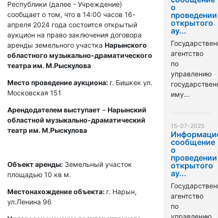
Республики (далее - Учреждение)
о
сообщает о том, что в 14:00 часов 16-
проведении
открытого
апреля 2024 года состоится открытый
ау...
аукцион на право заключения договора
Государствен
аренды земельного участка
Нарынского
агентство
областного музыкально-драматического
по
театра им. М.Рыскулова
управлению
Место проведение аукциона:
г. Бишкек ул.
государстве
Московская 151
иму...
Арендодателем выступает
–
Нарынский
областной музыкально-драматический
15-07-2025
театр им. М.Рыскулова
Информаци
сообщение
о
проведении
Объект аренды:
Земельный участок
открытого
ау...
площадью 10 кв м.
Государствен
Местонахождение объекта:
г. Нарын,
агентство
ул.Ленина 96
по
управлению