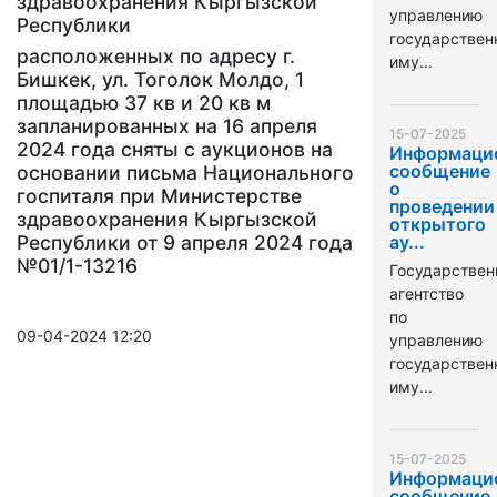
здравоохранения Кыргызской
управлению
Республики
государстве
расположенных по адресу г.
иму...
Бишкек, ул. Тоголок Молдо, 1
площадью 37 кв и 20 кв м
запланированных на 16 апреля
15-07-2025
2024 года сняты с аукционов на
Информаци
сообщение
основании письма Национального
о
госпиталя при Министерстве
проведении
здравоохранения Кыргызской
открытого
Республики от 9 апреля 2024 года
ау...
№01/1-13216
Государствен
агентство
по
09-04-2024 12:20
управлению
государстве
иму...
15-07-2025
Информаци
сообщение