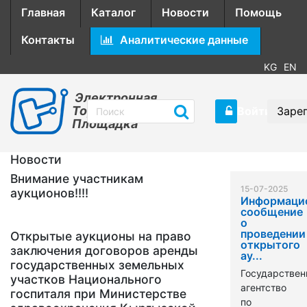
Главная
Каталог
Новости
Помощь
Контакты
Аналитические данные
KG
EN
Электронная
Торговая
Войти
Заре
Площадка
Новости
Внимание участникам
15-07-2025
аукционов!!!!
Информаци
сообщение
о
проведении
Открытые аукционы на право
открытого
заключения договоров аренды
ау...
государственных земельных
Государствен
участков Национального
агентство
госпиталя при Министерстве
по