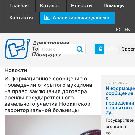
Главная
Каталог
Новости
Помощь
Контакты
Аналитические данные
KG
EN
Электронная
Торговая
Войти
Заре
Площадка
Новости
Информационное сообщение о
15-07-2025
проведении открытого аукциона
Информаци
на право заключения договора
сообщение
аренды государственного
о
проведении
земельного участка Ноокатской
открытого
территориальной больницы
ау...
Государствен
агентство
по