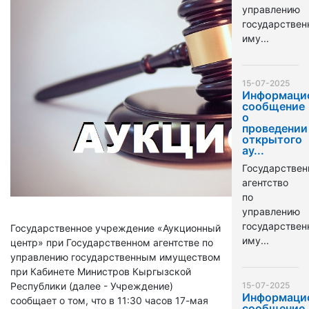
управлению
государстве
иму...
15-07-2025
Информаци
сообщение
о
проведении
открытого
ау...
Государствен
агентство
по
управлению
государстве
Государственное учреждение «Аукционный
иму...
центр» при Государственном агентстве по
управлению государственным имуществом
при Кабинете Министров Кыргызской
Республики (далее - Учреждение)
15-07-2025
Информаци
сообщает о том, что в 11:30 часов 17-мая
сообщение