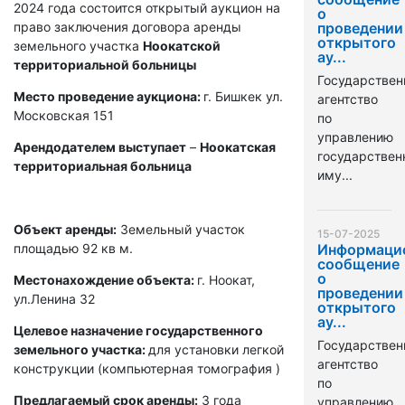
2024 года состоится открытый аукцион на
о
право заключения договора аренды
проведении
открытого
земельного участка
Ноокатской
ау...
территориальной больницы
Государствен
Место проведение аукциона:
г. Бишкек ул.
агентство
Московская 151
по
управлению
Арендодателем выступает
–
Ноокатская
государстве
территориальная больница
иму...
Объект аренды:
Земельный участок
15-07-2025
площадью 92 кв м.
Информаци
сообщение
о
Местонахождение объекта:
г. Ноокат,
проведении
ул.Ленина 32
открытого
ау...
Целевое назначение государственного
Государствен
земельного участка:
для установки легкой
агентство
конструкции (компьютерная томография )
по
Предлагаемый срок аренды:
3 года
управлению