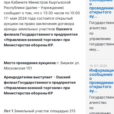
при Кабинете Министров Кыргызской
о
Республики (далее - Учреждение)
проведении
открытого
сообщает о том, что с 13:30 часов по 15:00
ау...
17- мая 2024 года состоится открытый
Государствен
аукцион на право заключения договора
агентство
аренды земельных участков
Ошского
по
филиала Государственного предприятия
управлению
«Управление военной торговли» при
государстве
Министерстве обороны КР
.
иму...
Место проведение аукциона:
г. Бишкек ул.
15-07-2025
Московская 151
Информаци
сообщение
Арендодателем выступает
-
Ошский
о
проведении
филиал Государственного предприятия
открытого
«Управление военной торговли» при
ау...
Министерстве обороны КР
Государствен
агентство
по
Лот 1
Земельный участок площадью 215
управлению