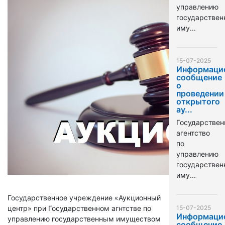
управлению
государстве
иму...
15-07-2025
Информаци
сообщение
о
проведении
открытого
ау...
Государствен
агентство
по
управлению
государстве
иму...
Государственное учреждение «Аукционный
центр» при Государственном агнтстве по
15-07-2025
Информаци
управлению государственным имуществом
сообщение