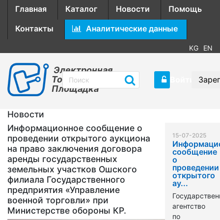
Главная
Каталог
Новости
Помощь
Контакты
Аналитические данные
KG
EN
Электронная
Торговая
Войти
Заре
Площадка
Новости
Информационное сообщение о
15-07-2025
проведении открытого аукциона
Информаци
на право заключения договора
сообщение
аренды государственных
о
проведении
земельных участков Ошского
открытого
филиала Государственного
ау...
предприятия «Управление
Государствен
военной торговли» при
агентство
Министерстве обороны КР.
по