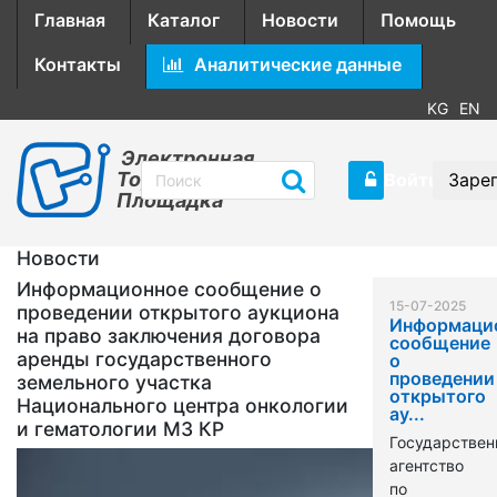
Главная
Каталог
Новости
Помощь
Контакты
Аналитические данные
KG
EN
Электронная
Торговая
Войти
Заре
Площадка
Новости
Информационное сообщение о
15-07-2025
проведении открытого аукциона
Информаци
на право заключения договора
сообщение
аренды государственного
о
проведении
земельного участка
открытого
Национального центра онкологии
ау...
и гематологии МЗ КР
Государствен
агентство
по