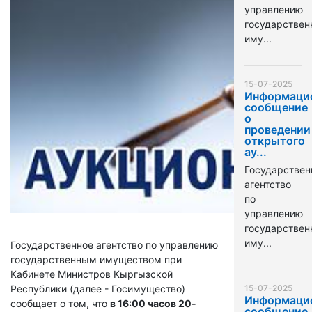
управлению
государстве
иму...
15-07-2025
Информаци
сообщение
о
проведении
открытого
ау...
Государствен
агентство
по
управлению
государстве
иму...
Государственное агентство по управлению
государственным имуществом при
Кабинете Министров Кыргызской
Республики (далее - Госимущество)
15-07-2025
Информаци
сообщает о том, что
в 16:00 часов 20-
сообщение