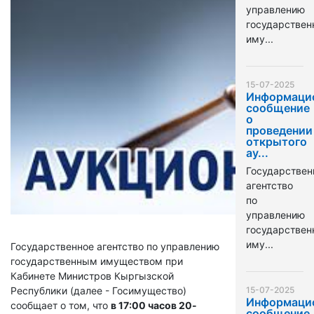
управлению
государстве
иму...
15-07-2025
Информаци
сообщение
о
проведении
открытого
ау...
Государствен
агентство
по
управлению
государстве
иму...
Государственное агентство по управлению
государственным имуществом при
Кабинете Министров Кыргызской
Республики (далее - Госимущество)
15-07-2025
Информаци
сообщает о том, что
в 17:00 часов 20-
сообщение