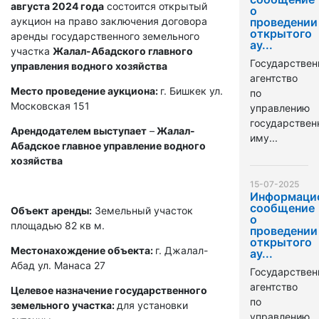
августа 2024 года
состоится открытый
о
аукцион на право заключения договора
проведении
открытого
аренды государственного земельного
ау...
участка
Жалал-Абадского главного
Государствен
управления водного хозяйства
агентство
Место проведение аукциона:
г. Бишкек ул.
по
Московская 151
управлению
государстве
Арендодателем выступает
–
Жалал-
иму...
Абадское главное управление водного
хозяйства
15-07-2025
Информаци
сообщение
Объект аренды:
Земельный участок
о
площадью 82 кв м.
проведении
открытого
Местонахождение объекта:
г. Джалал-
ау...
Абад ул. Манаса 27
Государствен
агентство
Целевое назначение государственного
по
земельного участка:
для установки
управлению