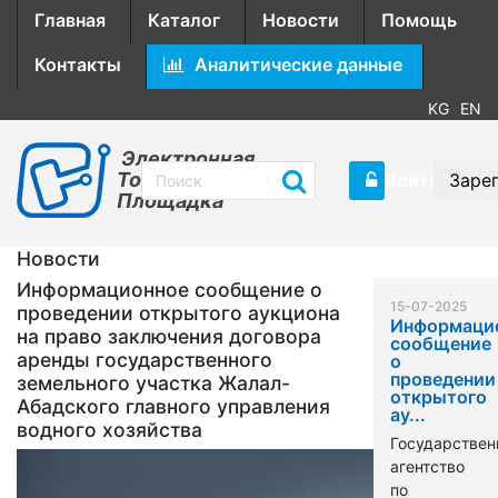
Главная
Каталог
Новости
Помощь
Контакты
Аналитические данные
KG
EN
Электронная
Торговая
Войти
Заре
Площадка
Новости
Информационное сообщение о
15-07-2025
проведении открытого аукциона
Информаци
на право заключения договора
сообщение
аренды государственного
о
проведении
земельного участка Жалал-
открытого
Абадского главного управления
ау...
водного хозяйства
Государствен
агентство
по