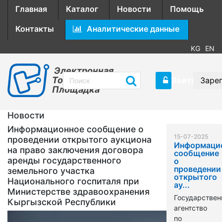
Главная
Каталог
Новости
Помощь
Контакты
Аналитические данные
KG
EN
Электронная
Торговая
Войти
Заре
Площадка
Новости
Информационное сообщение о
15-07-2025
проведении открытого аукциона
Информаци
на право заключения договора
сообщение
аренды государственного
о
проведении
земельного участка
открытого
Национального госпиталя при
ау...
Министерстве здравоохранения
Государствен
Кыргызской Республики
агентство
по