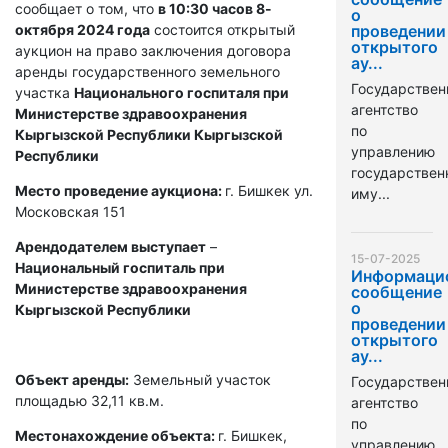
сообщает о том, что
в 10:30 часов 8-
о
октября 2024 года
состоится открытый
проведении
открытого
аукцион на право заключения договора
ау...
аренды государственного земельного
Государствен
участка
Национального госпиталя при
агентство
Министерстве здравоохранения
по
Кыргызской Республики Кыргызской
управлению
Республики
государстве
Место проведение аукциона:
г. Бишкек ул.
иму...
Московская 151
Арендодателем выступает
–
15-07-2025
Национальный госпиталь при
Информаци
Министерстве здравоохранения
сообщение
о
Кыргызской Республики
проведении
открытого
ау...
Объект аренды:
Земельный участок
Государствен
площадью 32,11 кв.м.
агентство
по
Местонахождение объекта:
г. Бишкек,
управлению