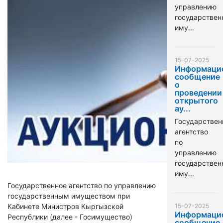
управлению
государстве
иму...
15-07-2025
Информаци
сообщение
о
проведении
открытого
ау...
Государствен
агентство
по
управлению
государстве
иму...
Государственное агентство по управлению
государственным имуществом при
Кабинете Министров Кыргызской
15-07-2025
Информаци
Республики (далее - Госимущество)
сообщение