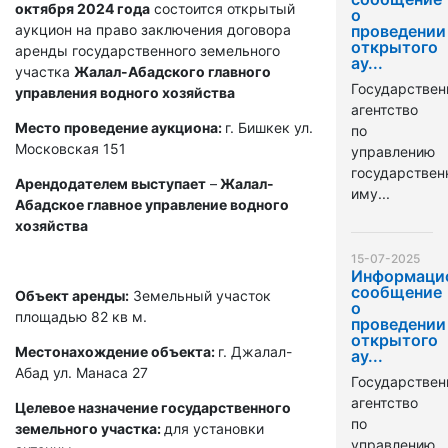
октября 2024 года
состоится открытый
о
аукцион на право заключения договора
проведении
открытого
аренды государственного земельного
ау...
участка
Жалал-Абадского главного
Государствен
управления водного хозяйства
агентство
Место проведение аукциона:
г. Бишкек ул.
по
Московская 151
управлению
государстве
Арендодателем выступает
–
Жалал-
иму...
Абадское главное управление водного
хозяйства
15-07-2025
Информаци
сообщение
Объект аренды:
Земельный участок
о
площадью 82 кв м.
проведении
открытого
Местонахождение объекта:
г. Джалал-
ау...
Абад ул. Манаса 27
Государствен
агентство
Целевое назначение государственного
по
земельного участка:
для установки
управлению