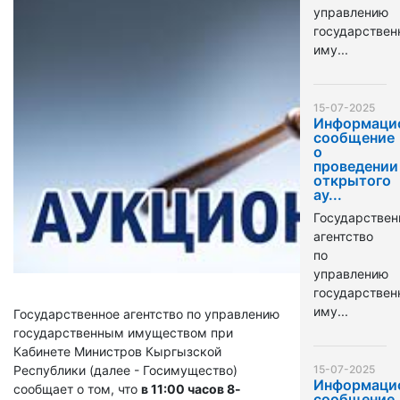
управлению
государстве
иму...
15-07-2025
Информаци
сообщение
о
проведении
открытого
ау...
Государствен
агентство
по
управлению
государстве
иму...
Государственное агентство по управлению
государственным имуществом при
Кабинете Министров Кыргызской
Республики (далее - Госимущество)
15-07-2025
Информаци
сообщает о том, что
в 11:00 часов 8-
сообщение