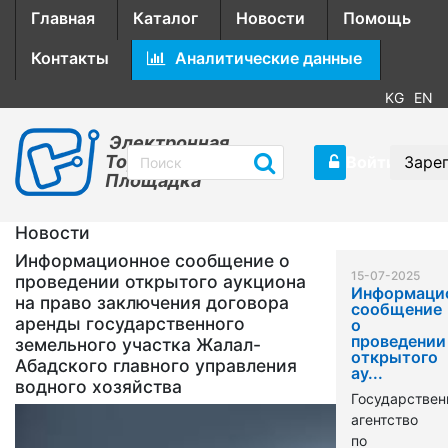
Главная
Каталог
Новости
Помощь
Контакты
Аналитические данные
KG
EN
Электронная
Торговая
Войти
Заре
Площадка
Новости
Информационное сообщение о
15-07-2025
проведении открытого аукциона
Информаци
на право заключения договора
сообщение
аренды государственного
о
проведении
земельного участка Жалал-
открытого
Абадского главного управления
ау...
водного хозяйства
Государствен
агентство
по