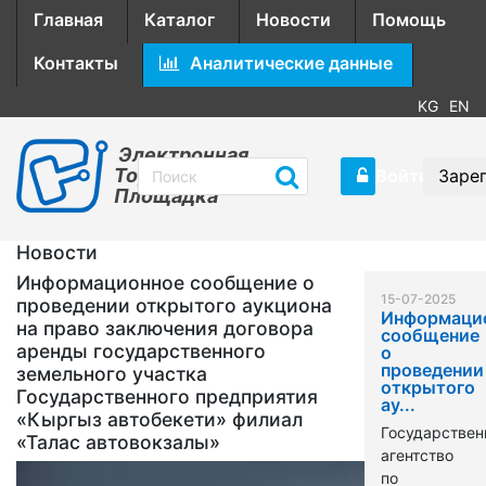
Главная
Каталог
Новости
Помощь
Контакты
Аналитические данные
KG
EN
Электронная
Торговая
Войти
Заре
Площадка
Новости
Информационное сообщение о
15-07-2025
проведении открытого аукциона
Информаци
на право заключения договора
сообщение
аренды государственного
о
проведении
земельного участка
открытого
Государственного предприятия
ау...
«Кыргыз автобекети» филиал
Государствен
«Талас автовокзалы»
агентство
по