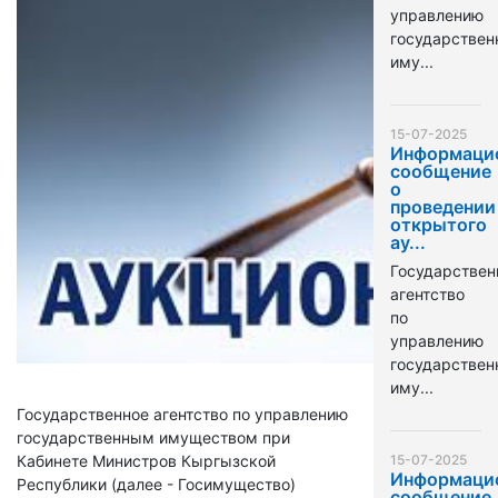
управлению
государстве
иму...
15-07-2025
Информаци
сообщение
о
проведении
открытого
ау...
Государствен
агентство
по
управлению
государстве
иму...
Государственное агентство по управлению
государственным имуществом при
Кабинете Министров Кыргызской
15-07-2025
Информаци
Республики (далее - Госимущество)
сообщение