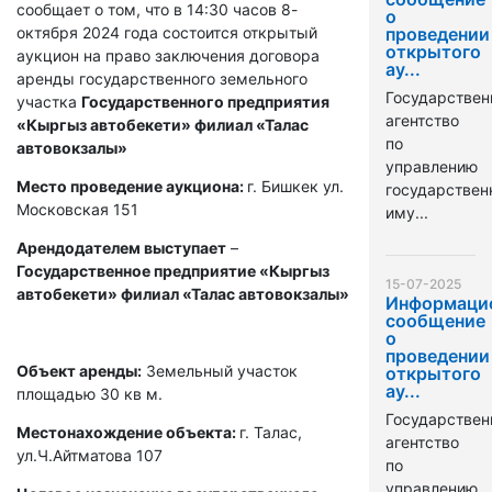
сообщает о том, что в 14:30 часов 8-
о
октября 2024 года состоится открытый
проведении
открытого
аукцион на право заключения договора
ау...
аренды государственного земельного
Государствен
участка
Государственного предприятия
агентство
«Кыргыз автобекети» филиал «Талас
по
автовокзалы»
управлению
Место проведение аукциона:
г. Бишкек ул.
государстве
Московская 151
иму...
Арендодателем выступает
–
Государственное предприятие «Кыргыз
15-07-2025
автобекети» филиал «Талас автовокзалы»
Информаци
сообщение
о
проведении
Объект аренды:
Земельный участок
открытого
ау...
площадью 30 кв м.
Государствен
Местонахождение объекта:
г. Талас,
агентство
ул.Ч.Айтматова 107
по
управлению