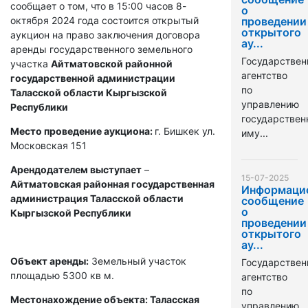
сообщает о том, что в 15:00 часов 8-
о
октября 2024 года состоится открытый
проведении
открытого
аукцион на право заключения договора
ау...
аренды государственного земельного
Государствен
участка
Айтматовской районной
агентство
государственной администрации
по
Таласской области Кыргызской
управлению
Республики
государстве
Место проведение аукциона:
г. Бишкек ул.
иму...
Московская 151
Арендодателем выступает
–
15-07-2025
Айтматовская районная государственная
Информаци
администрация Таласской области
сообщение
о
Кыргызской Республики
проведении
открытого
ау...
Объект аренды:
Земельный участок
Государствен
площадью 5300 кв м.
агентство
по
Местонахождение объекта: Таласская
управлению