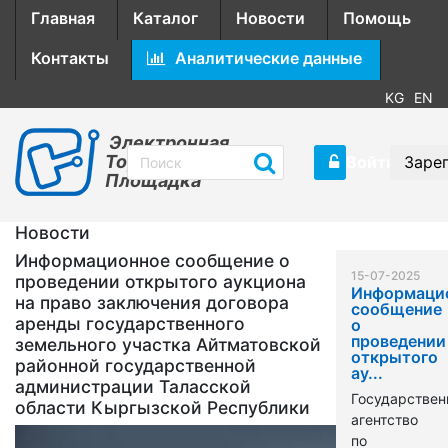
Главная
Каталог
Новости
Помощь
Контакты
Аналитические данные
KG
EN
Электронная
Торговая
Войти
Заре
Площадка
Новости
Информационное сообщение о
15-07-2025
проведении открытого аукциона
Информаци
на право заключения договора
сообщение
аренды государственного
о
проведении
земельного участка Айтматовской
открытого
районной государственной
ау...
администрации Таласской
Государствен
области Кыргызской Республики
агентство
по