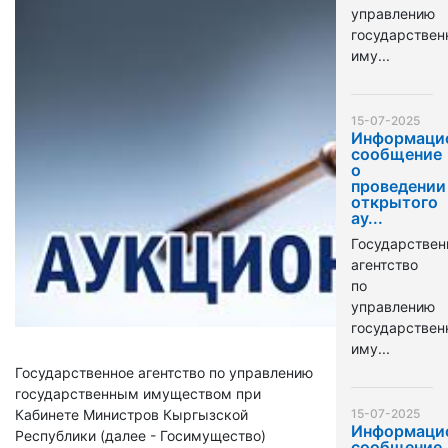
управлению
государстве
иму...
15-07-2025
Информаци
сообщение
о
проведении
открытого
ау...
Государствен
агентство
по
управлению
государстве
иму...
Государственное агентство по управлению
государственным имуществом при
Кабинете Министров Кыргызской
15-07-2025
Информаци
Республики (далее - Госимущество)
сообщение