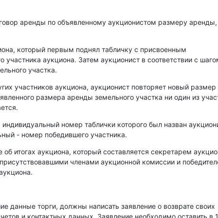
оговор аренды по объявленному аукционистом размеру аренды,
иона, который первым поднял табличку с присвоенным
о участника аукциона. Затем аукционист в соответствии с шаго
ельного участка.
угих участников аукциона, аукционист повторяет новый размер
аявленного размера аренды земельного участка ни один из уча
ется.
, индивидуальный номер таблички которого был назван аукцио
ный - номер победившего участника.
е об итогах аукциона, который составляется секретарем аукци
 присутствовавшими членами аукционной комиссии и победите
аукциона.
е данные торги, должны написать заявление о возврате своих
счетов и контактных данных. Заявление необходимо оставить в 