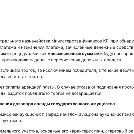
нтрального казначейства Министерства финансов КР, при обнар
платежа и назначения платежа, зачисленные денежные средств
скими процедурами как
«невыясненные суммы»
и будут возвра
е производились данные перечисления денежных средств.
астникам торгов, за исключением победителя, в течение десяти
ла об итогах торгов.
ет оплаты арендной платы. В случае отказа от подписания прот
енды задаток победителю торгов не возвращается.
ючения договора аренды государственного имущества
.
омиссией аукционист. Перед началом аукциона аукционист зна
 аукциона.
емельного участка, основные его характеристики, стартовый р