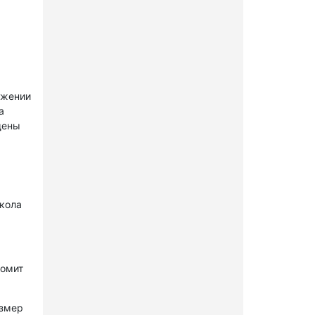
ужении
а
щены
окола
комит
азмер