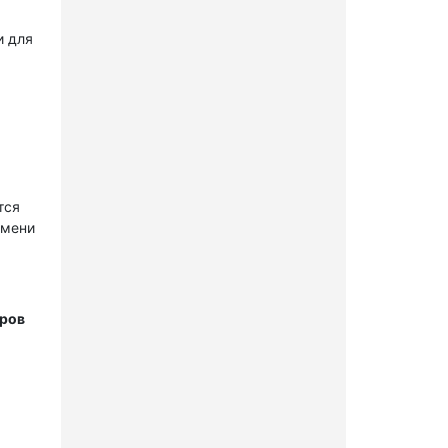
и для
тся
имени
тров