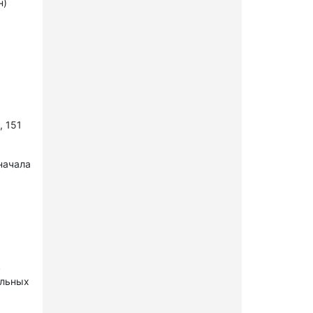
н)
, 151
начала
в
ельных