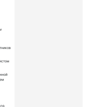
м
стников
нистом
онной
лем
109