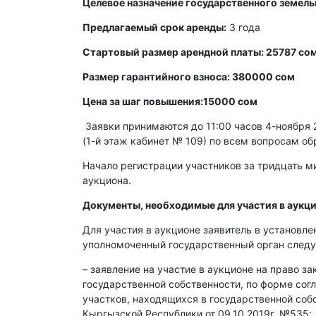
Целевое назначение государственного земель
Предлагаемый срок аренды:
3 года
Стартовый размер арендной платы: 25787 сом
Размер гарантийного взноса: 380000 сом
Цена за шаг повышения:15000 сом
Заявки принимаются до 11:00 часов 4-ноября 2
(1-й этаж кабинет № 109) по всем вопросам об
Начало регистрации участников за тридцать ми
аукциона.
Документы, необходимые для участия в аукци
Для участия в аукционе заявитель в установл
уполномоченный государственный орган след
– заявление на участие в аукционе на право з
государственной собственности, по форме со
участков, находящихся в государственной со
Кыргызской Республики от 09.10.2019г. №535;