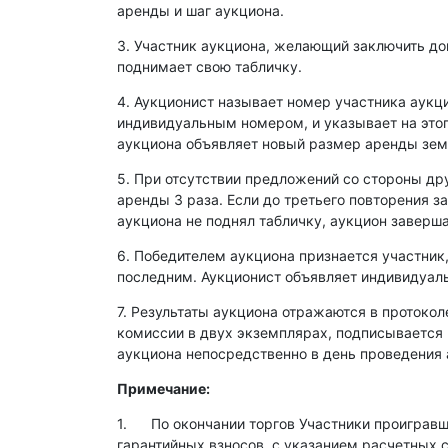
аренды и шаг аукциона.
3. Участник аукциона, желающий заключить д
поднимает свою табличку.
4. Аукционист называет номер участника аукц
индивидуальным номером, и указывает на этог
аукциона объявляет новый размер аренды зем
5. При отсутствии предложений со стороны др
аренды 3 раза. Если до третьего повторения з
аукциона не поднял табличку, аукцион заверша
6. Победителем аукциона признается участник
последним. Аукционист объявляет индивидуаль
7. Результаты аукциона отражаются в протокол
комиссии в двух экземплярах, подписывается
аукциона непосредственно в день проведения 
Примечание:
1. По окончании торгов Участники проигравши
гарантийных взносов, с указанием расчетных 