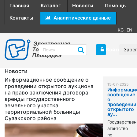
Главная
Каталог
Новости
Помощь
Контакты
Аналитические данные
KG
EN
Электронная
Торговая
Войти
Заре
Площадка
Новости
Информационное сообщение о
15-07-2025
проведении открытого аукциона
Информаци
на право заключения договора
сообщение
аренды государственного
о
проведении
земельного участка
открытого
территориальной больницы
ау...
Сузакского района
Государствен
агентство
по