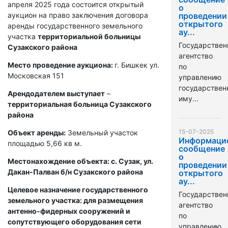
апреля 2025 года состоится открытый
о
аукцион на право заключения договора
проведении
открытого
аренды государственного земельного
ау...
участка
территориальной больницы
Государствен
Сузакского района
агентство
Место проведение аукциона:
г. Бишкек ул.
по
Московская 151
управлению
государстве
Арендодателем выступает
–
иму...
территориальная больница Сузакского
района
15-07-2025
Объект аренды:
Земельный участок
Информаци
площадью 5,66 кв м.
сообщение
о
Местонахождение объекта: с. Сузак, ул.
проведении
Дакан-Палван б/н Сузакского района
открытого
ау...
Целевое назначение государственного
Государствен
земельного участка: для размещения
агентство
антенно-фидерных сооружений и
по
сопутствующего оборудования сети
управлению