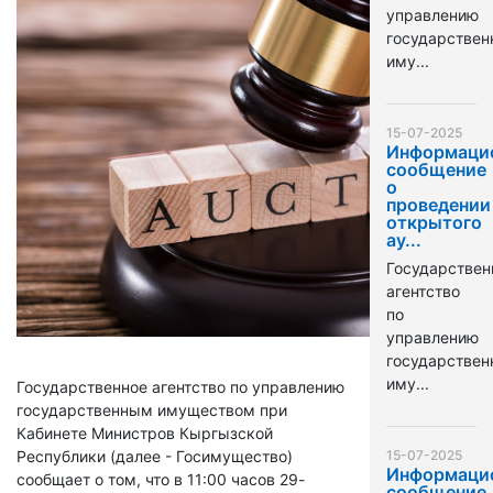
управлению
государстве
иму...
15-07-2025
Информаци
сообщение
о
проведении
открытого
ау...
Государствен
агентство
по
управлению
государстве
иму...
Государственное агентство по управлению
государственным имуществом при
Кабинете Министров Кыргызской
Республики (далее - Госимущество)
15-07-2025
Информаци
сообщает о том, что в 11:00 часов 29-
сообщение