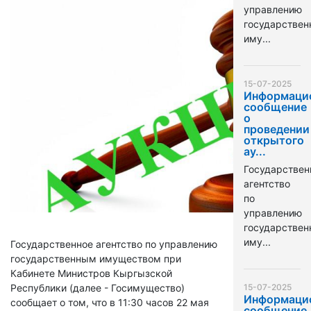
управлению
государстве
иму...
15-07-2025
Информаци
сообщение
о
проведении
открытого
ау...
Государствен
агентство
по
управлению
государстве
иму...
Государственное агентство по управлению
государственным имуществом при
Кабинете Министров Кыргызской
Республики (далее - Госимущество)
15-07-2025
Информаци
сообщает о том, что в 11:30 часов 22 мая
сообщение