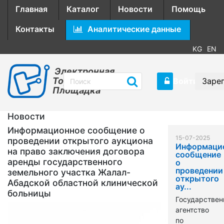
Главная
Каталог
Новости
Помощь
Контакты
Аналитические данные
KG
EN
Электронная
Торговая
Войти
Заре
Площадка
Новости
Информационное сообщение о
15-07-2025
проведении открытого аукциона
Информаци
на право заключения договора
сообщение
аренды государственного
о
проведении
земельного участка Жалал-
открытого
Абадской областной клинической
ау...
больницы
Государствен
агентство
по