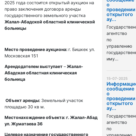
2025 года состоится открытый аукцион на
о
право заключения договора аренды
проведении
открытого
государственного земельного участка
ау...
Жалал-Абадской областной клинической
Государствен
больницы
агентство
по
управлению
Место проведение аукциона:
г. Бишкек ул.
государстве
Московская 151
иму...
Арендодателем выступает
–
Жалал-
Абадская областная клиническая
15-07-2025
больница
Информаци
сообщение
о
проведении
Объект аренды:
Земельный участок
открытого
площадью 30 кв м.
ау...
Государствен
Местонахождение объекта: г. Жалал-Абад
агентство
ул. Жуматаева 36
по
Целевое назначение государственного
управлению