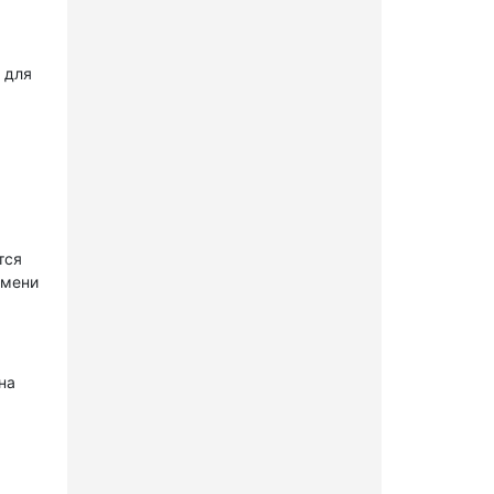
 для
тся
имени
на