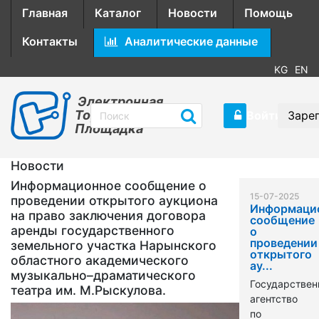
Главная
Каталог
Новости
Помощь
Контакты
Аналитические данные
KG
EN
Электронная
Торговая
Войти
Заре
Площадка
Новости
Информационное сообщение о
15-07-2025
проведении открытого аукциона
Информаци
на право заключения договора
сообщение
аренды государственного
о
проведении
земельного участка Нарынского
открытого
областного академического
ау...
музыкально–драматического
Государствен
театра им. М.Рыскулова.
агентство
по