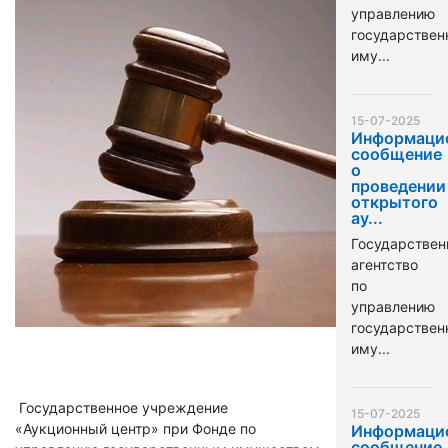
управлению
государстве
иму...
15-07-2025
Информаци
сообщение
о
проведении
открытого
ау...
Государствен
агентство
по
управлению
государстве
иму...
Государственное учреждение
15-07-2025
«Аукционный центр» при Фонде по
Информаци
сообщение