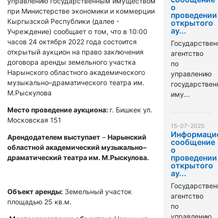
управлению государственным имуществом
о
при Министерстве экономики и коммерции
проведении
Кыргызской Республики (далее -
открытого
ау...
Учреждение) сообщает о том, что в 10:00
часов 24 октября 2022 года состоится
Государствен
открытый аукцион на право заключения
агентство
договора аренды земельного участка
по
Нарынского областного академического
управлению
музыкально–драматического театра им.
государстве
М.Рыскулова
иму...
Место проведение аукциона:
г. Бишкек ул.
Московская 151
15-07-2025
Информаци
Арендодателем выступает
–
Нарынский
сообщение
областной академический музыкально–
о
проведении
драматический театра им. М.Рыскулова.
открытого
ау...
Государствен
Объект аренды:
Земельный участок
агентство
площадью 25 кв.м.
по
управлению