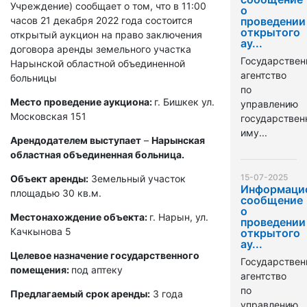
Учреждение) сообщает о том, что в 11:00
о
часов 21 декабря 2022 года состоится
проведении
открытого
открытый аукцион на право заключения
ау...
договора аренды земельного участка
Государствен
Нарынской областной объединенной
агентство
больницы
по
Место проведение аукциона:
г. Бишкек ул.
управлению
Московская 151
государстве
иму...
Арендодателем выступает
–
Нарынская
областная объединенная больница.
15-07-2025
Объект аренды:
Земельный участок
Информаци
площадью 30 кв.м.
сообщение
о
Местонахождение объекта:
г. Нарын, ул.
проведении
Качкынова 5
открытого
ау...
Целевое назначение государственного
Государствен
помещения:
под аптеку
агентство
по
Предлагаемый срок аренды:
3 года
управлению