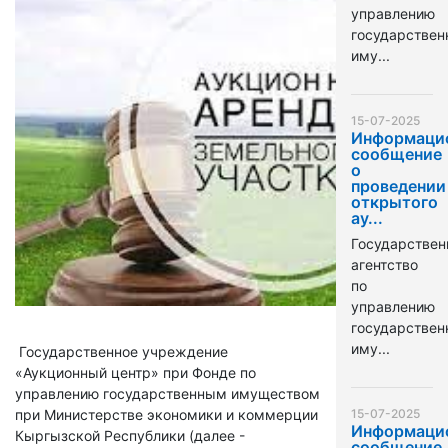
управлению
государстве
иму...
15-07-2025
Информаци
сообщение
о
проведении
открытого
ау...
Государствен
агентство
по
управлению
государстве
иму...
Государственное учреждение
«Аукционный центр» при Фонде по
управлению государственным имуществом
при Министерстве экономики и коммерции
15-07-2025
Информаци
Кыргызской Республики (далее -
сообщение