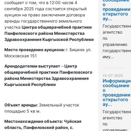
сообщает о том, что в 12:00 часов 4
о
сентября 2025 года состоится открытый
проведении
открытого
аукцион на право заключения договора
ау...
аренды государственного земельного
Государствен
участка
Центра общеврачебной практики
агентство
Панфиловского района Министерства
по
Здравоохранения Кыргызской Республики
управлению
Место проведение аукциона:
г. Бишкек ул.
государстве
Московская 151
иму...
Арендодателем выступает
–
Центр
общеврачебной практики Панфиловского
15-07-2025
района Министерства Здравоохранения
Информаци
Кыргызской Республики
сообщение
о
проведении
открытого
ау...
Объект аренды:
Земельный участок
площадью 5 кв м.
Государствен
агентство
Местонахождение объекта: Чуйская
по
область, Панфиловский район, с.
управлению