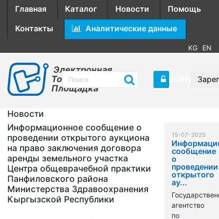
Главная
Каталог
Новости
Помощь
Контакты
Аналитические данные
KG
EN
Электронная
Торговая
Войти
Заре
Площадка
Новости
Информационное сообщение о
15-07-2025
проведении открытого аукциона
Информаци
на право заключения договора
сообщение
аренды земельного участка
о
проведении
Центра общеврачебной практики
открытого
Панфиловского района
ау...
Министерства Здравоохранения
Государствен
Кыргызской Республики
агентство
по