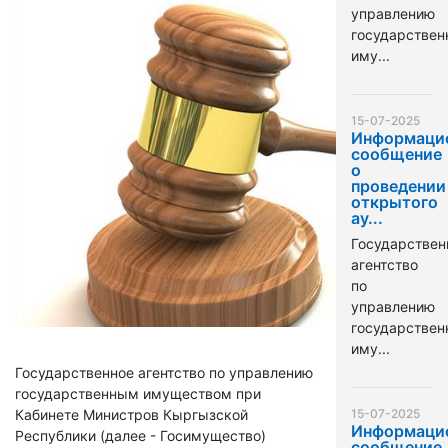
управлению
государстве
иму...
15-07-2025
Информаци
сообщение
о
проведении
открытого
ау...
Государствен
агентство
по
управлению
государстве
иму...
Государственное агентство по управлению
государственным имуществом при
Кабинете Министров Кыргызской
15-07-2025
Информаци
Республики (далее - Госимущество)
сообщение