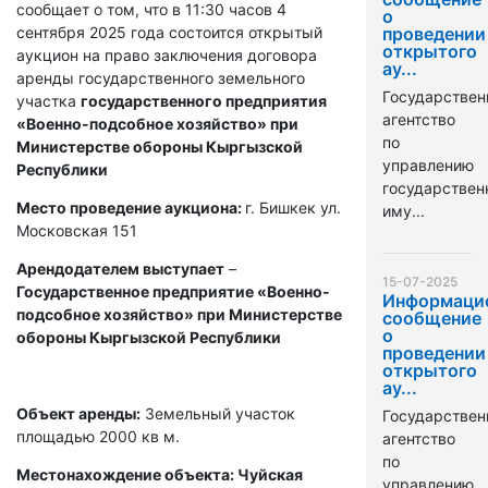
сообщает о том, что в 11:30 часов 4
о
сентября 2025 года состоится открытый
проведении
открытого
аукцион на право заключения договора
ау...
аренды государственного земельного
Государствен
участка
государственного предприятия
агентство
«Военно-подсобное хозяйство» при
по
Министерстве обороны Кыргызской
управлению
Республики
государстве
Место проведение аукциона:
г. Бишкек ул.
иму...
Московская 151
Арендодателем выступает
–
15-07-2025
Государственное предприятие «Военно-
Информаци
подсобное хозяйство» при Министерстве
сообщение
о
обороны Кыргызской Республики
проведении
открытого
ау...
Объект аренды:
Земельный участок
Государствен
площадью 2000 кв м.
агентство
по
Местонахождение объекта: Чуйская
управлению