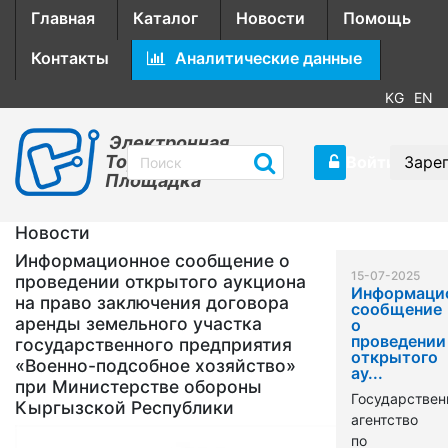
Главная
Каталог
Новости
Помощь
Контакты
Аналитические данные
KG
EN
Электронная
Торговая
Войти
Заре
Площадка
Новости
Информационное сообщение о
15-07-2025
проведении открытого аукциона
Информаци
на право заключения договора
сообщение
аренды земельного участка
о
проведении
государственного предприятия
открытого
«Военно-подсобное хозяйство»
ау...
при Министерстве обороны
Государствен
Кыргызской Республики
агентство
по