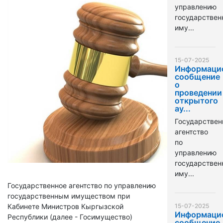
управлению
государстве
иму...
15-07-2025
Информаци
сообщение
о
проведении
открытого
ау...
Государствен
агентство
по
управлению
государстве
иму...
Государственное агентство по управлению
государственным имуществом при
Кабинете Министров Кыргызской
15-07-2025
Информаци
Республики (далее - Госимущество)
сообщение