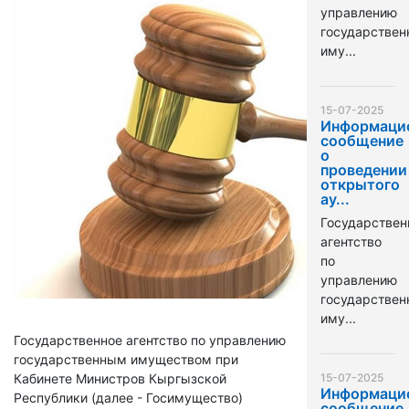
управлению
государстве
иму...
15-07-2025
Информаци
сообщение
о
проведении
открытого
ау...
Государствен
агентство
по
управлению
государстве
иму...
Государственное агентство по управлению
государственным имуществом при
Кабинете Министров Кыргызской
15-07-2025
Информаци
Республики (далее - Госимущество)
сообщение