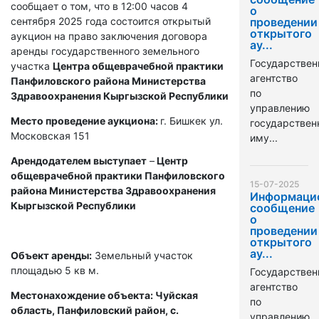
сообщает о том, что в 12:00 часов 4
о
сентября 2025 года состоится открытый
проведении
открытого
аукцион на право заключения договора
ау...
аренды государственного земельного
Государствен
участка
Центра общеврачебной практики
агентство
Панфиловского района Министерства
по
Здравоохранения Кыргызской Республики
управлению
Место проведение аукциона:
г. Бишкек ул.
государстве
Московская 151
иму...
Арендодателем выступает
–
Центр
общеврачебной практики Панфиловского
15-07-2025
района Министерства Здравоохранения
Информаци
Кыргызской Республики
сообщение
о
проведении
открытого
ау...
Объект аренды:
Земельный участок
площадью 5 кв м.
Государствен
агентство
Местонахождение объекта: Чуйская
по
область, Панфиловский район, с.
управлению