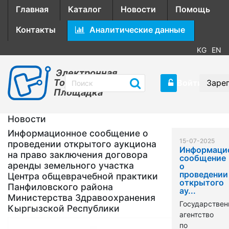
Главная
Каталог
Новости
Помощь
Контакты
Аналитические данные
KG
EN
Электронная
Торговая
Войти
Заре
Площадка
Новости
Информационное сообщение о
15-07-2025
проведении открытого аукциона
Информаци
на право заключения договора
сообщение
аренды земельного участка
о
проведении
Центра общеврачебной практики
открытого
Панфиловского района
ау...
Министерства Здравоохранения
Государствен
Кыргызской Республики
агентство
по